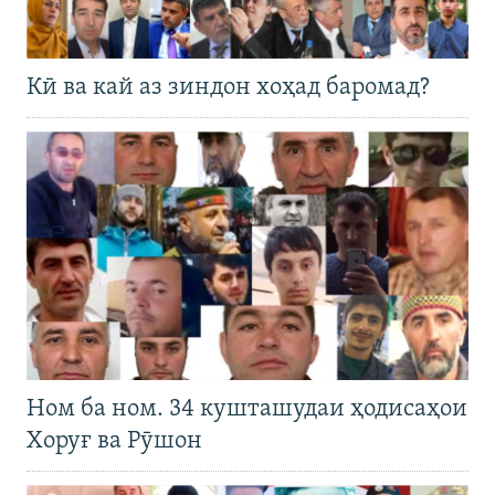
Кӣ ва кай аз зиндон хоҳад баромад?
Ном ба ном. 34 кушташудаи ҳодисаҳои
Хоруғ ва Рӯшон