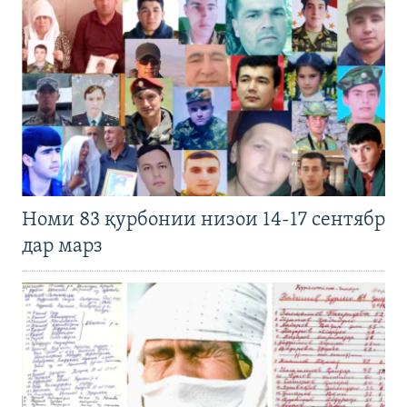
Номи 83 қурбонии низои 14-17 сентябр
дар марз