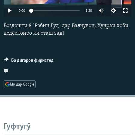
ГУЗОРИШҲОИ РАДИОӢ
Auto
Русский
0:00
1:20
240p
Боздошти 8 "Робин Гуд" дар Балҷувон. Ҳуҷраи хоби
ПАЙГИРӢ КУНЕД
360p
додситонро кӣ оташ зад?
480p
Auto
240p
360p
480p
720p
720p
1080p
Ба дигарон фиристед
1080p
Ҳамаи сомонаҳои RFE/RL
Мо дар Google
Гуфтугӯ