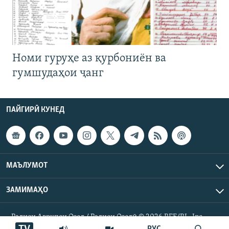
Номи гуруҳе аз қурбониён ва
гумшудаҳои ҷанг
ПАЙГИРӢ КУНЕД
МАЪЛУМОТ
ЗАМИМАҲО
Радиои Аврупои Озод / Радиои Озодӣ © 2026 RFE/RL. Inc.
Ҳамаи ҳуқуқ маҳфуз аст.