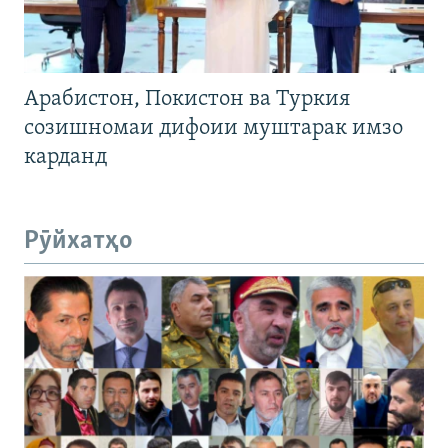
Арабистон, Покистон ва Туркия
созишномаи дифоии муштарак имзо
карданд
Рӯйхатҳо