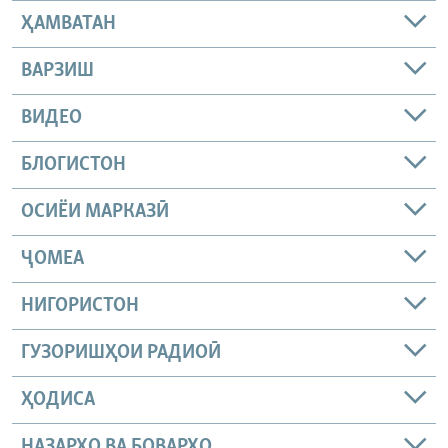
ҲАМВАТАН
ВАРЗИШ
ВИДЕО
БЛОГИСТОН
ОСИЁИ МАРКАЗӢ
ҶОМEА
НИГОРИСТОН
ГУЗОРИШҲОИ РАДИОӢ
ҲОДИСА
НАЗАРҲО ВА БОВАРҲО