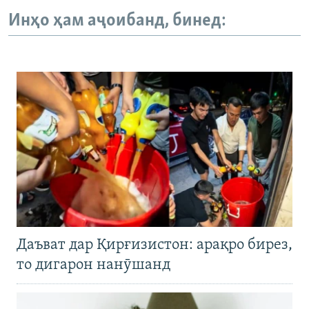
Инҳо ҳам аҷоибанд, бинед:
Даъват дар Қирғизистон: арақро бирез,
то дигарон нанӯшанд