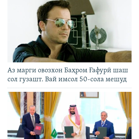
Аз марги овозхон Баҳром Ғафурӣ шаш
сол гузашт. Вай имсол 50-сола мешуд