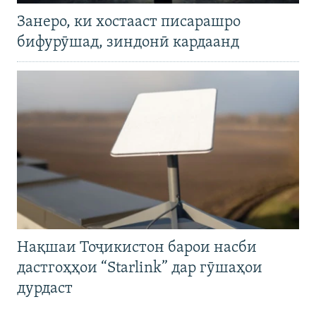
Занеро, ки хостааст писарашро
бифурӯшад, зиндонӣ кардаанд
Нақшаи Тоҷикистон барои насби
дастгоҳҳои “Starlink” дар гӯшаҳои
дурдаст