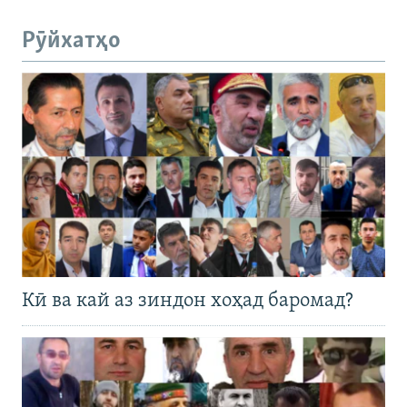
Рӯйхатҳо
Кӣ ва кай аз зиндон хоҳад баромад?