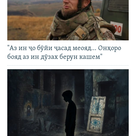
"Аз ин ҷо бӯйи ҷасад меояд… Онҳоро
бояд аз ин дӯзах берун кашем"