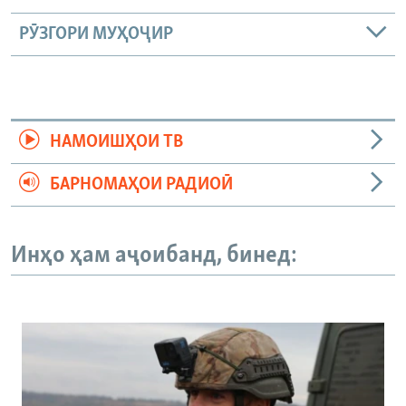
РӮЗГОРИ МУҲОҶИР
НАМОИШҲОИ ТВ
БАРНОМАҲОИ РАДИОӢ
Инҳо ҳам аҷоибанд, бинед: