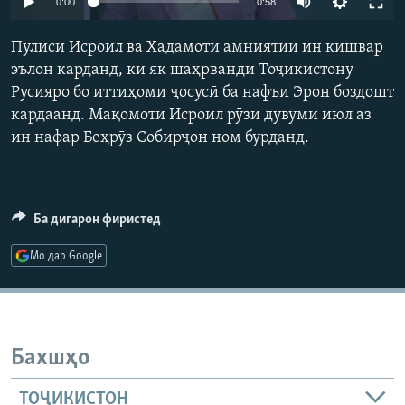
0:00
0:58
ГУЗОРИШҲОИ РАДИОӢ
240p
Русский
Пулиси Исроил ва Хадамоти амниятии ин кишвар
360p
эълон карданд, ки як шаҳрванди Тоҷикистону
ПАЙГИРӢ КУНЕД
Русияро бо иттиҳоми ҷосусӣ ба нафъи Эрон боздошт
480p
Auto
240p
360p
480p
кардаанд. Мақомоти Исроил рӯзи дувуми июл аз
720p
ин нафар Беҳрӯз Собирҷон ном бурданд.
720p
1080p
1080p
Ҳамаи сомонаҳои RFE/RL
Ба дигарон фиристед
Мо дар Google
Бахшҳо
ТОҶИКИСТОН