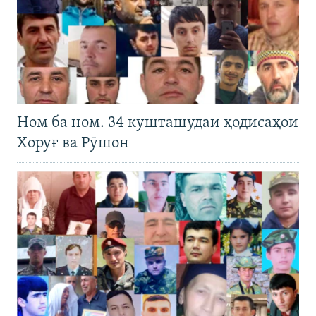
Ном ба ном. 34 кушташудаи ҳодисаҳои
Хоруғ ва Рӯшон