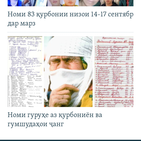
Номи 83 қурбонии низои 14-17 сентябр
дар марз
Номи гуруҳе аз қурбониён ва
гумшудаҳои ҷанг