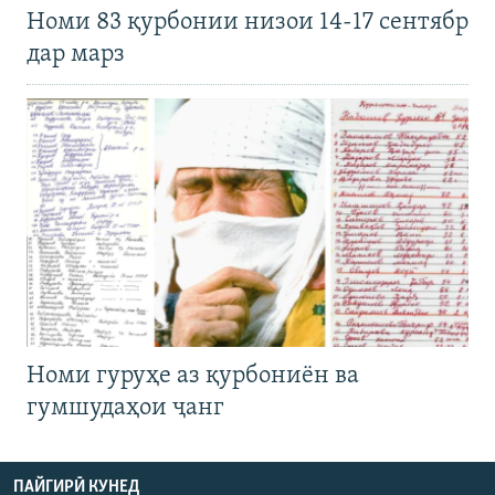
Номи 83 қурбонии низои 14-17 сентябр
дар марз
Номи гуруҳе аз қурбониён ва
гумшудаҳои ҷанг
ПАЙГИРӢ КУНЕД