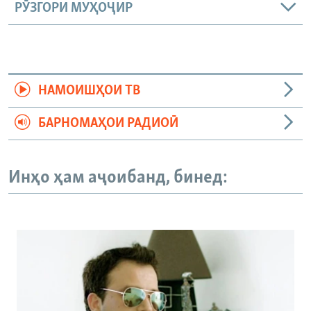
РӮЗГОРИ МУҲОҶИР
НАМОИШҲОИ ТВ
БАРНОМАҲОИ РАДИОӢ
Инҳо ҳам аҷоибанд, бинед: