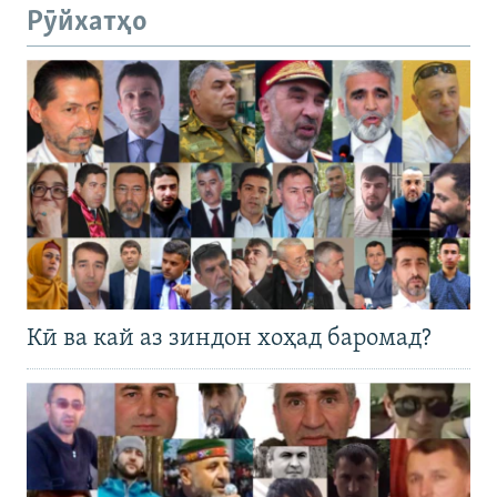
Рӯйхатҳо
Кӣ ва кай аз зиндон хоҳад баромад?