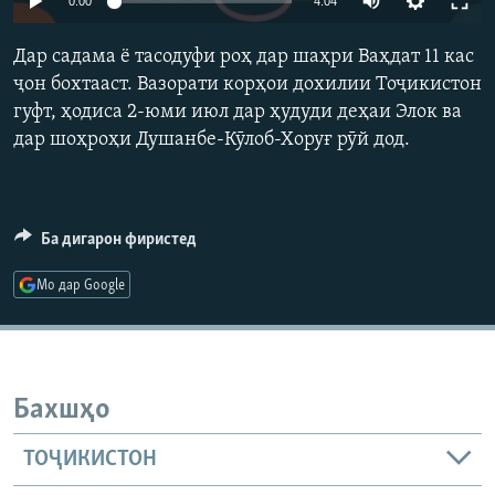
0:00
4:04
ГУЗОРИШҲОИ РАДИОӢ
240p
Русский
Дар садама ё тасодуфи роҳ дар шаҳри Ваҳдат 11 кас
360p
ҷон бохтааст. Вазорати корҳои дохилии Тоҷикистон
ПАЙГИРӢ КУНЕД
гуфт, ҳодиса 2-юми июл дар ҳудуди деҳаи Элок ва
480p
Auto
240p
360p
480p
дар шоҳроҳи Душанбе-Кӯлоб-Хоруғ рӯй дод.
720p
720p
1080p
1080p
Ба дигарон фиристед
Ҳамаи сомонаҳои RFE/RL
Мо дар Google
Бахшҳо
ТОҶИКИСТОН