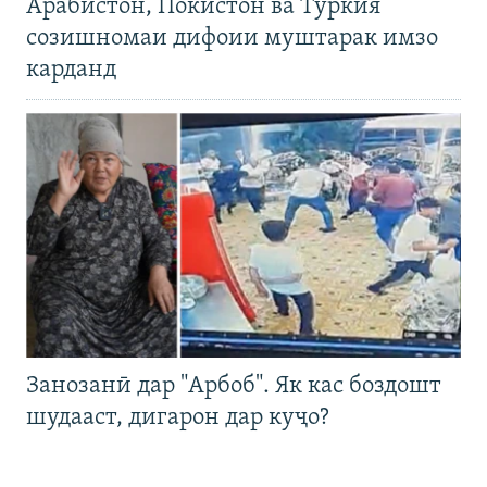
Арабистон, Покистон ва Туркия
созишномаи дифоии муштарак имзо
карданд
Занозанӣ дар "Арбоб". Як кас боздошт
шудааст, дигарон дар куҷо?