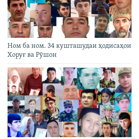
Ном ба ном. 34 кушташудаи ҳодисаҳои
Хоруғ ва Рӯшон