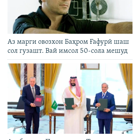
Аз марги овозхон Баҳром Ғафурӣ шаш
сол гузашт. Вай имсол 50-сола мешуд