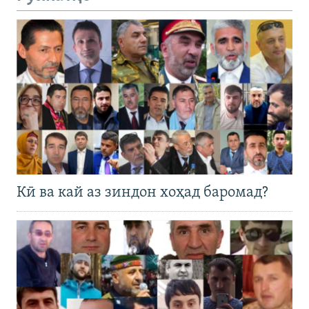
Кӣ ва кай аз зиндон хоҳад баромад?