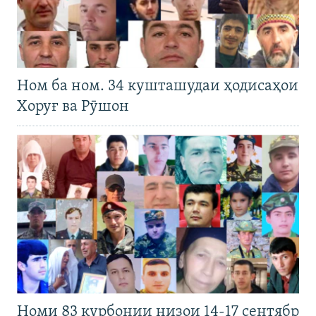
Ном ба ном. 34 кушташудаи ҳодисаҳои
Хоруғ ва Рӯшон
Номи 83 қурбонии низои 14-17 сентябр