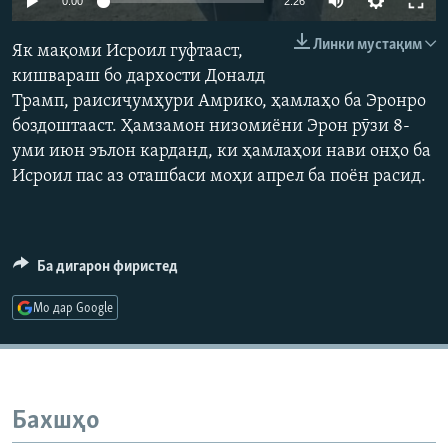
0:00
2:26
ГУЗОРИШҲОИ РАДИОӢ
240p
Русский
Линки мустақим
Як мақоми Исроил гуфтааст,
360p
кишвараш бо дархости Доналд
ПАЙГИРӢ КУНЕД
Трамп, раисиҷумҳури Амрико, ҳамлаҳо ба Эронро
480p
Auto
240p
360p
480p
боздоштааст. Ҳамзамон низомиёни Эрон рӯзи 8-
720p
уми июн эълон карданд, ки ҳамлаҳои нави онҳо ба
720p
1080p
1080p
Исроил пас аз оташбаси моҳи апрел ба поён расид.
Ҳамаи сомонаҳои RFE/RL
Ба дигарон фиристед
Мо дар Google
Бахшҳо