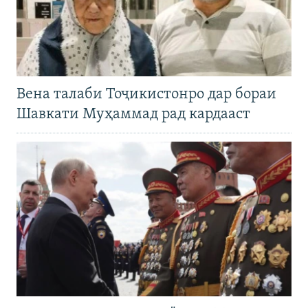
Вена талаби Тоҷикистонро дар бораи
Шавкати Муҳаммад рад кардааст