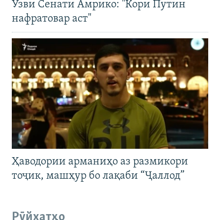
Узви Сенати Амрико: "Кори Путин
нафратовар аст"
Ҳаводории арманиҳо аз размикори
тоҷик, машҳур бо лақаби “Ҷаллод”
Рӯйхатҳо