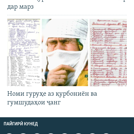
дар марз
Номи гуруҳе аз қурбониён ва
гумшудаҳои ҷанг
ПАЙГИРӢ КУНЕД