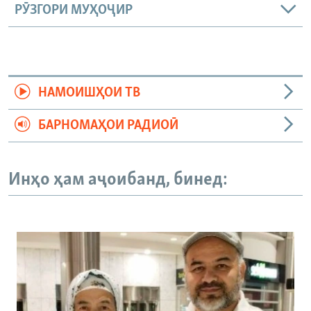
РӮЗГОРИ МУҲОҶИР
НАМОИШҲОИ ТВ
БАРНОМАҲОИ РАДИОӢ
Инҳо ҳам аҷоибанд, бинед: