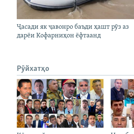
Ҷасади як ҷавонро баъди ҳашт рӯз аз
дарёи Кофарниҳон ёфтаанд
Рӯйхатҳо