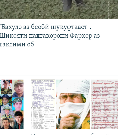
"Бахудо аз беобӣ шукуфтааст".
Шикояти пахтакорони Фархор аз
тақсими об