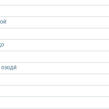
ИОӢ
ҲО
И ОЗОДӢ