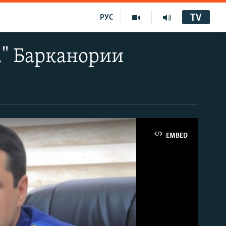
TV
РУС
д." Барканории
EMBED