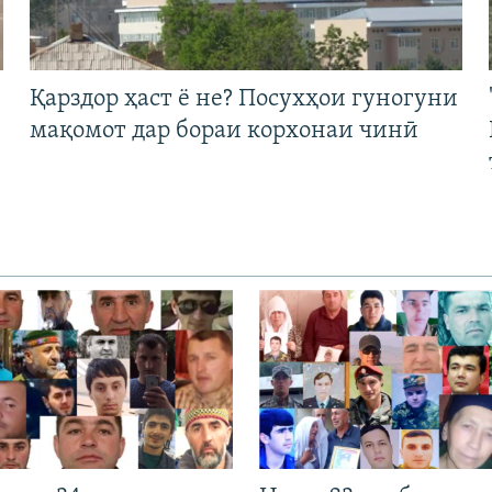
Қарздор ҳаст ё не? Посухҳои гуногуни
мақомот дар бораи корхонаи чинӣ