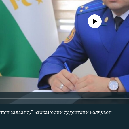
Феълан кор намекунад
 оташ задаанд." Барканории додситони Балҷувон