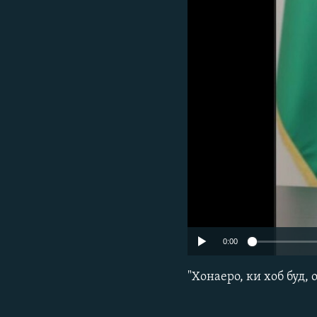
ГУЗОРИШҲОИ РАДИОӢ
0:00
"Хонаеро, ки хоб буд,