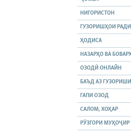
НИГОРИСТОН
ГУЗОРИШҲОИ РАД
ҲОДИСА
НАЗАРҲО ВА БОВАР
ОЗОДӢ ОНЛАЙН
БАЪД АЗ ГУЗОРИШ
ГАПИ ОЗОД
САЛОМ, ХОҲАР
РӮЗГОРИ МУҲОҶИР