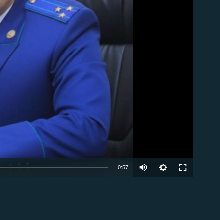
Auto
0:57
240p
EMBED
360p
480p