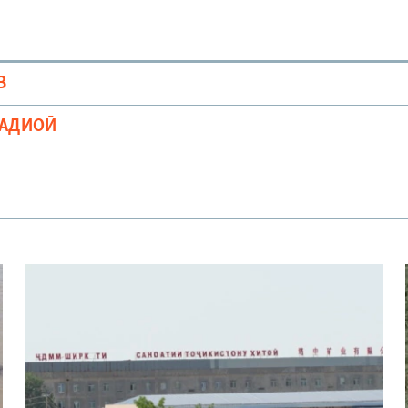
В
РАДИОӢ