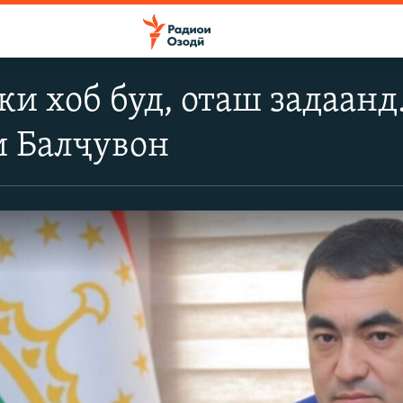
 ки хоб буд, оташ задаан
и Балҷувон