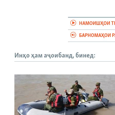
НАМОИШҲОИ Т
БАРНОМАҲОИ 
Инҳо ҳам аҷоибанд, бинед: