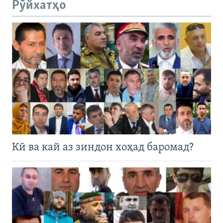
Рӯйхатҳо
Кӣ ва кай аз зиндон хоҳад баромад?