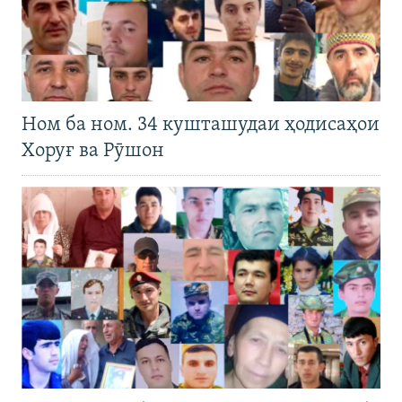
Ном ба ном. 34 кушташудаи ҳодисаҳои
Хоруғ ва Рӯшон