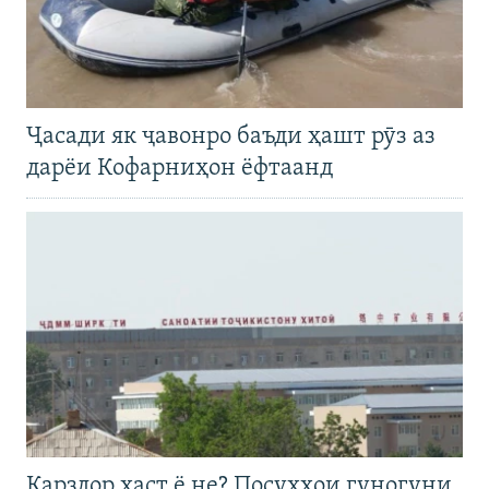
Ҷасади як ҷавонро баъди ҳашт рӯз аз
дарёи Кофарниҳон ёфтаанд
Қарздор ҳаст ё не? Посухҳои гуногуни