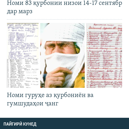
Номи 83 қурбонии низои 14-17 сентябр
дар марз
Номи гуруҳе аз қурбониён ва
гумшудаҳои ҷанг
ПАЙГИРӢ КУНЕД