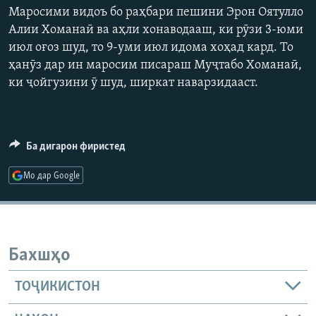
Маросими видоъ бо раҳбари пешини Эрон Оятулло
ГУЗОРИШҲОИ РАДИОӢ
Русский
360p
Алии Хоманаӣ ва аҳли хонаводааш, ки рӯзи 3-юми
июл оғоз шуд, то 9-уми июл идома хоҳад кард. То
480p
Auto
240p
360p
480p
ПАЙГИРӢ КУНЕД
ҳанӯз дар ин маросим писараш Муҷтабо Хоманаӣ,
720p
ки ҷойгузини ӯ шуд, ширкат наварзидааст.
720p
1080p
1080p
Ба дигарон фиристед
Ҳамаи сомонаҳои RFE/RL
Мо дар Google
Бахшҳо
ТОҶИКИСТОН