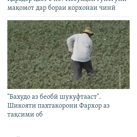
мақомот дар бораи корхонаи чинӣ
"Бахудо аз беобӣ шукуфтааст".
Шикояти пахтакорони Фархор аз
тақсими об