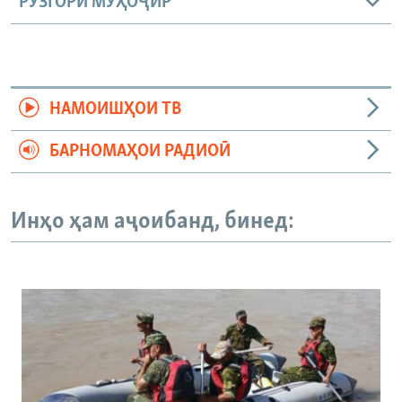
РӮЗГОРИ МУҲОҶИР
НАМОИШҲОИ ТВ
БАРНОМАҲОИ РАДИОӢ
Инҳо ҳам аҷоибанд, бинед: