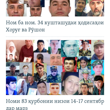
Ном ба ном. 34 кушташудаи ҳодисаҳои
Хоруғ ва Рӯшон
Номи 83 қурбонии низои 14-17 сентябр
дар марз