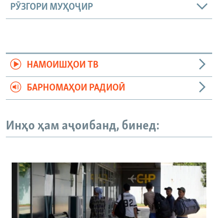
РӮЗГОРИ МУҲОҶИР
НАМОИШҲОИ ТВ
БАРНОМАҲОИ РАДИОӢ
Инҳо ҳам аҷоибанд, бинед: