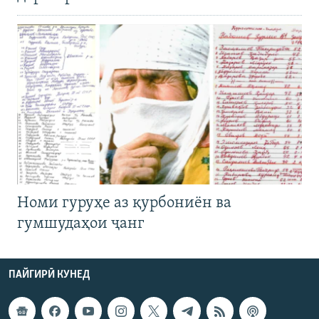
Номи гуруҳе аз қурбониён ва
гумшудаҳои ҷанг
ПАЙГИРӢ КУНЕД