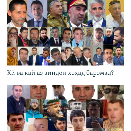
Кӣ ва кай аз зиндон хоҳад баромад?