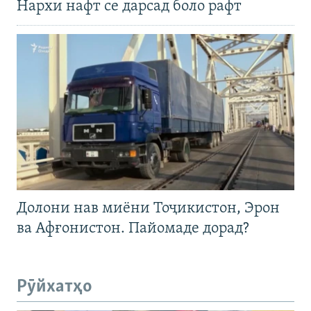
Нархи нафт се дарсад боло рафт
Долони нав миёни Тоҷикистон, Эрон
ва Афғонистон. Пайомаде дорад?
Рӯйхатҳо