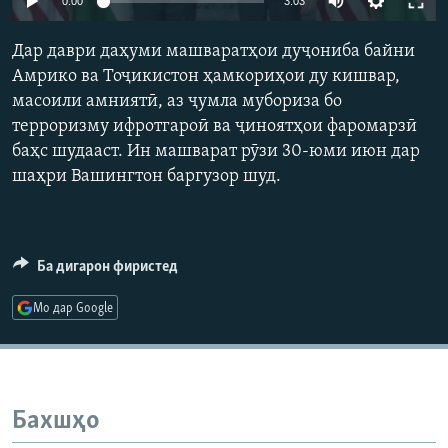
0:00
3:03
ГУЗОРИШҲОИ РАДИОӢ
240p
Русский
Дар даври даҳуми машваратҳои дуҷониба байни
360p
Амрико ва Тоҷикистон ҳамкориҳои ду кишвар,
ПАЙГИРӢ КУНЕД
масоили амниятӣ, аз ҷумла мубориза бо
480p
Auto
240p
360p
480p
терроризму ифротгароӣ ва ҷиноятҳои фаромарзӣ
720p
баҳс шудааст. Ин машварат рӯзи 30-юми июн дар
720p
1080p
1080p
шаҳри Вашингтон баргузор шуд.
Ҳамаи сомонаҳои RFE/RL
Ба дигарон фиристед
Мо дар Google
Бахшҳо