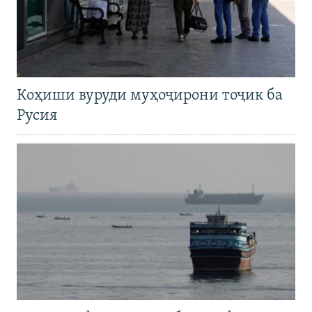
Коҳиши вуруди муҳоҷирони тоҷик ба
Русия