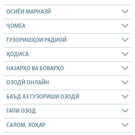
ОСИЁИ МАРКАЗӢ
ҶОМEА
ГУЗОРИШҲОИ РАДИОӢ
ҲОДИСА
НАЗАРҲО ВА БОВАРҲО
ОЗОДӢ ОНЛАЙН
БАЪД АЗ ГУЗОРИШИ ОЗОДӢ
ГАПИ ОЗОД
САЛОМ, ХОҲАР