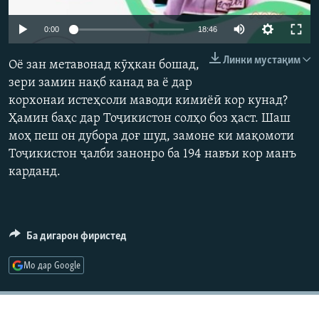
ГУЗОРИШҲОИ РАДИОӢ
Русский
Auto
0:00
18:46
240p
Линки мустақим
ПАЙГИРӢ КУНЕД
Оё зан метавонад кӯҳкан бошад,
360p
зери замин нақб канад ва ё дар
корхонаи истеҳсоли маводи кимиёӣ кор кунад?
480p
Auto
240p
360p
480p
Ҳамин баҳс дар Тоҷикистон солҳо боз ҳаст. Шаш
720p
моҳ пеш он дубора доғ шуд, замоне ки мақомоти
720p
1080p
1080p
Тоҷикистон ҷалби занонро ба 194 навъи кор манъ
Ҳамаи сомонаҳои RFE/RL
карданд.
Ба дигарон фиристед
Мо дар Google