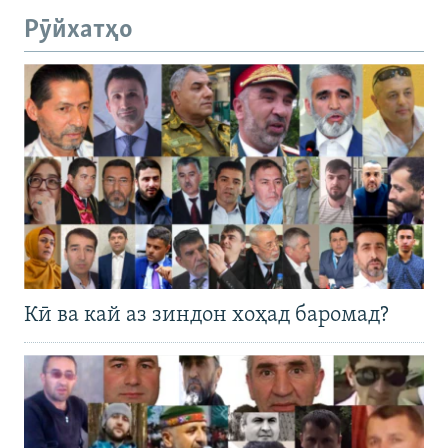
Рӯйхатҳо
Кӣ ва кай аз зиндон хоҳад баромад?