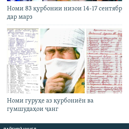
Номи 83 қурбонии низои 14-17 сентябр
дар марз
Номи гуруҳе аз қурбониён ва
гумшудаҳои ҷанг