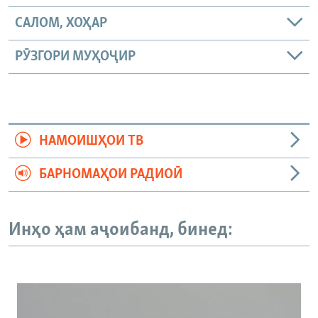
САЛОМ, ХОҲАР
РӮЗГОРИ МУҲОҶИР
НАМОИШҲОИ ТВ
БАРНОМАҲОИ РАДИОӢ
Инҳо ҳам аҷоибанд, бинед: