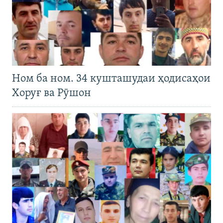
Ном ба ном. 34 кушташудаи ҳодисаҳои
Хоруғ ва Рӯшон