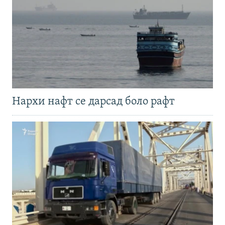
Нархи нафт се дарсад боло рафт