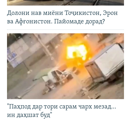
Долони нав миёни Тоҷикистон, Эрон
ва Афғонистон. Пайомаде дорад?
"Паҳпод дар тори сарам чарх мезад…
ин даҳшат буд"