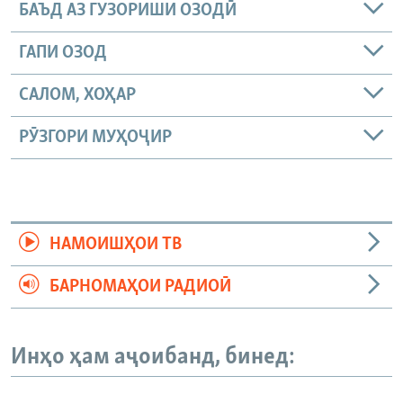
БАЪД АЗ ГУЗОРИШИ ОЗОДӢ
ГАПИ ОЗОД
САЛОМ, ХОҲАР
РӮЗГОРИ МУҲОҶИР
НАМОИШҲОИ ТВ
БАРНОМАҲОИ РАДИОӢ
Инҳо ҳам аҷоибанд, бинед: