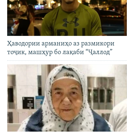
Ҳаводории арманиҳо аз размикори
тоҷик, машҳур бо лақаби “Ҷаллод”