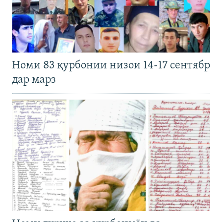
Номи 83 қурбонии низои 14-17 сентябр
дар марз