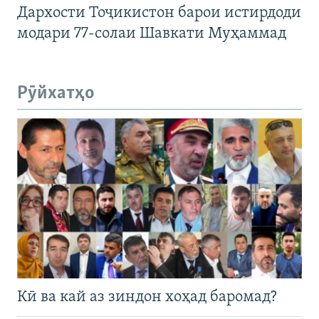
Дархости Тоҷикистон барои истирдоди
модари 77-солаи Шавкати Муҳаммад
Рӯйхатҳо
Кӣ ва кай аз зиндон хоҳад баромад?