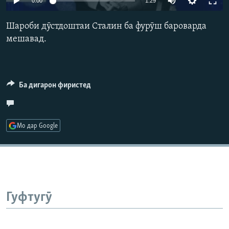
0:00
1:29
ГУЗОРИШҲОИ РАДИОӢ
240p
Русский
Шароби дӯстдоштаи Сталин ба фурӯш бароварда
360p
мешавад.
ПАЙГИРӢ КУНЕД
480p
Auto
240p
360p
480p
720p
720p
1080p
Ба дигарон фиристед
1080p
Ҳамаи сомонаҳои RFE/RL
Мо дар Google
Гуфтугӯ