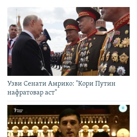
Узви Сенати Амрико: "Кори Путин
нафратовар аст"