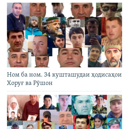
Ном ба ном. 34 кушташудаи ҳодисаҳои
Хоруғ ва Рӯшон