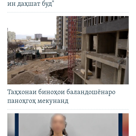
ин даҳшат буд"
Таҳхонаи биноҳои баландошёнаро
паноҳгоҳ мекунанд