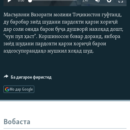
0:00
1:47
ГУЗОРИШҲОИ РАДИОӢ
240p
Русский
Масъулони Вазорати молияи Тоҷикистон гуфтанд,
360p
ду баробар зиёд шудани пардохти қарзи хориҷӣ
ПАЙГИРӢ КУНЕД
дар соли оянда барои буҷа душворӣ нахоҳад дошт,
480p
Auto
240p
360p
480p
"чун пул ҳаст". Коршиносон бовар доранд, якбора
720p
зиёд шудани пардохти қарзи хориҷӣ барои
720p
810p
810p
аздозсупорандаҳо мушкил хоҳад шуд.
Ҳамаи сомонаҳои RFE/RL
Ба дигарон фиристед
Мо дар Google
Вобаста