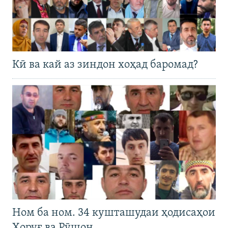
Кӣ ва кай аз зиндон хоҳад баромад?
Ном ба ном. 34 кушташудаи ҳодисаҳои
Хоруғ ва Рӯшон