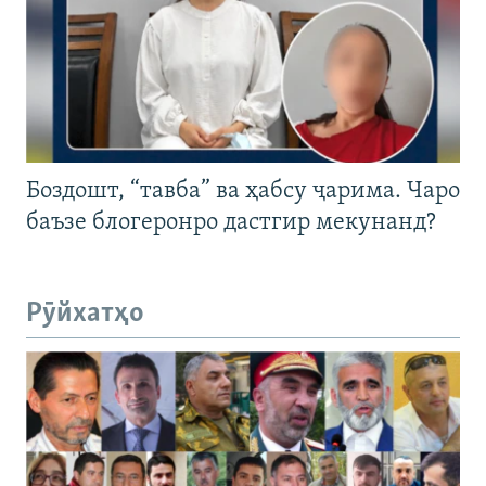
Боздошт, “тавба” ва ҳабсу ҷарима. Чаро
баъзе блогеронро дастгир мекунанд?
Рӯйхатҳо