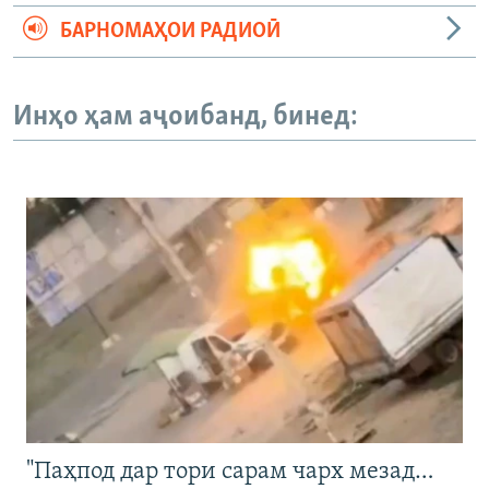
БАРНОМАҲОИ РАДИОӢ
Инҳо ҳам аҷоибанд, бинед:
"Паҳпод дар тори сарам чарх мезад…