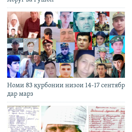
Номи 83 қурбонии низои 14-17 сентябр
дар марз