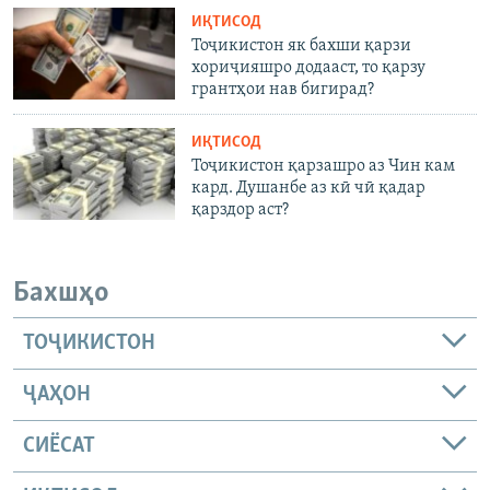
ИҚТИСОД
Тоҷикистон як бахши қарзи
хориҷияшро додааст, то қарзу
грантҳои нав бигирад?
ИҚТИСОД
Тоҷикистон қарзашро аз Чин кам
кард. Душанбе аз кӣ чӣ қадар
қарздор аст?
Бахшҳо
ТОҶИКИСТОН
ҶАҲОН
СИЁСАТ