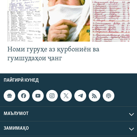
Номи гуруҳе аз қурбониён ва
гумшудаҳои ҷанг
ПАЙГИРӢ КУНЕД
МАЪЛУМОТ
ЗАМИМАҲО