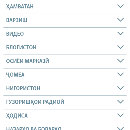
ҲАМВАТАН
ВАРЗИШ
ВИДЕО
БЛОГИСТОН
ОСИЁИ МАРКАЗӢ
ҶОМEА
НИГОРИСТОН
ГУЗОРИШҲОИ РАДИОӢ
ҲОДИСА
НАЗАРҲО ВА БОВАРҲО