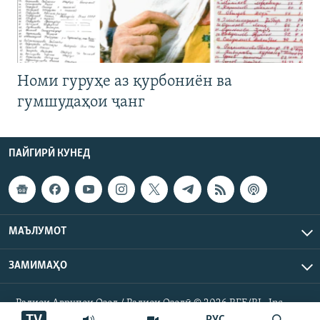
Номи гуруҳе аз қурбониён ва
гумшудаҳои ҷанг
ПАЙГИРӢ КУНЕД
МАЪЛУМОТ
ЗАМИМАҲО
Радиои Аврупои Озод / Радиои Озодӣ © 2026 RFE/RL. Inc.
Ҳамаи ҳуқуқ маҳфуз аст.