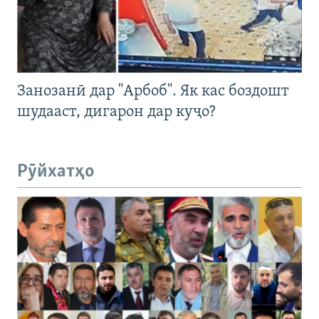
Занозанӣ дар "Арбоб". Як кас боздошт
шудааст, дигарон дар куҷо?
Рӯйхатҳо