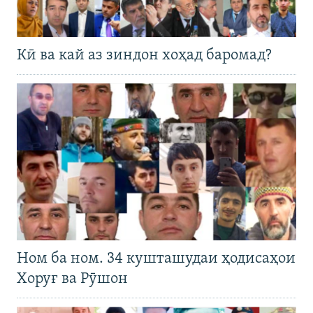
Кӣ ва кай аз зиндон хоҳад баромад?
Ном ба ном. 34 кушташудаи ҳодисаҳои
Хоруғ ва Рӯшон