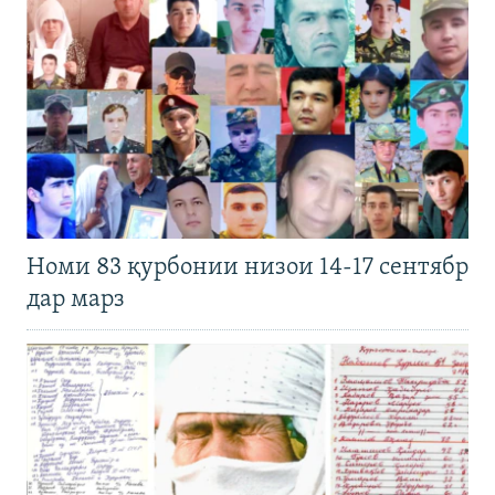
Номи 83 қурбонии низои 14-17 сентябр
дар марз