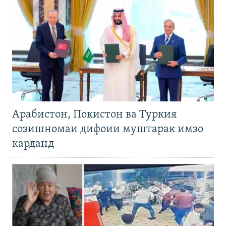
Арабистон, Покистон ва Туркия
созишномаи дифоии муштарак имзо
карданд