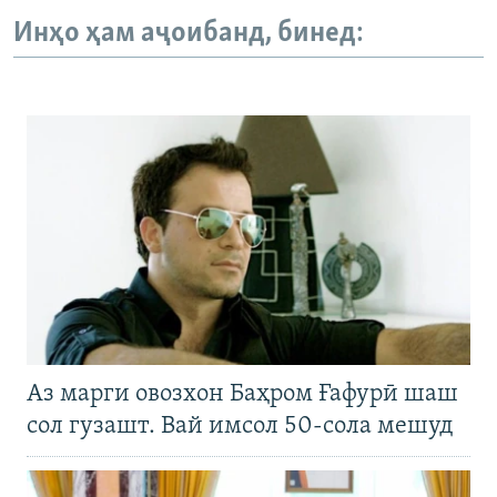
Инҳо ҳам аҷоибанд, бинед:
Аз марги овозхон Баҳром Ғафурӣ шаш
сол гузашт. Вай имсол 50-сола мешуд