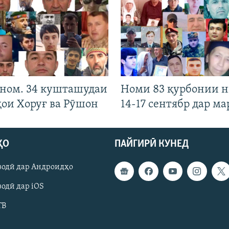
 ном. 34 кушташудаи
Номи 83 қурбонии 
ҳои Хоруғ ва Рӯшон
14-17 сентябр дар ма
ҲО
ПАЙГИРӢ КУНЕД
зодӣ дар Андроидҳо
одӣ дар iOS
ТВ