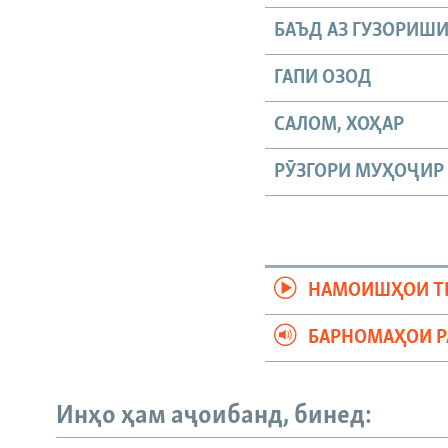
БАЪД АЗ ГУЗОРИШ
ГАПИ ОЗОД
САЛОМ, ХОҲАР
РӮЗГОРИ МУҲОҶИР
НАМОИШҲОИ Т
БАРНОМАҲОИ 
Инҳо ҳам аҷоибанд, бинед: