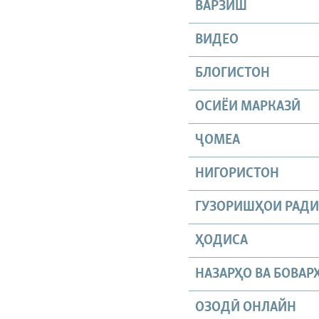
ВАРЗИШ
ВИДЕО
БЛОГИСТОН
ОСИЁИ МАРКАЗӢ
ҶОМEА
НИГОРИСТОН
ГУЗОРИШҲОИ РАД
ҲОДИСА
НАЗАРҲО ВА БОВАР
ОЗОДӢ ОНЛАЙН