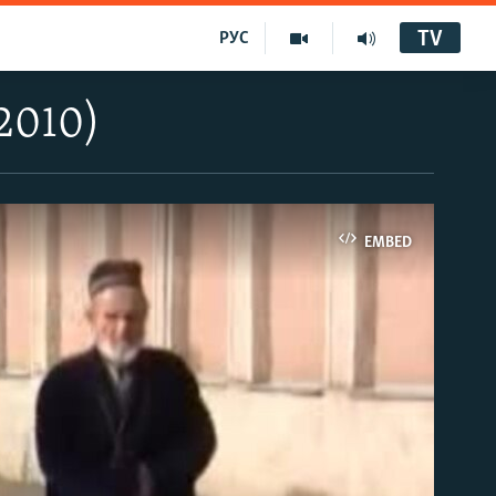
TV
РУС
2010)
EMBED