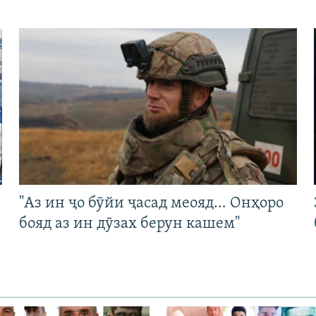
"Аз ин ҷо бӯйи ҷасад меояд… Онҳоро
бояд аз ин дӯзах берун кашем"