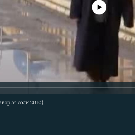
Феълан кор намекунад
вор аз соли 2010)