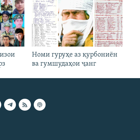
низои
Номи гуруҳе аз қурбониён
рз
ва гумшудаҳои ҷанг