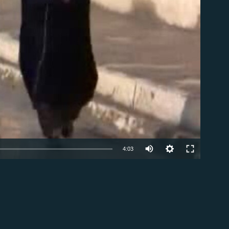
4:03
EMBED