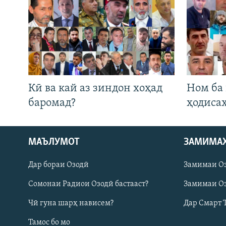
Кӣ ва кай аз зиндон хоҳад
Ном ба
баромад?
ҳодиса
МАЪЛУМОТ
ЗАМИМА
Русский
Дар бораи Озодӣ
Замимаи О
ПАЙГИРӢ КУНЕД
Сомонаи Радиои Озодӣ бастааст?
Замимаи Оз
Чӣ гуна шарҳ нависем?
Дар Смарт 
Тамос бо мо