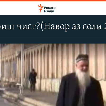
риш чист?(Навор аз соли 