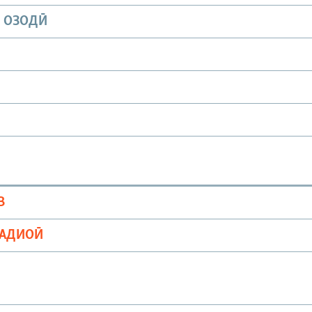
И ОЗОДӢ
В
РАДИОӢ