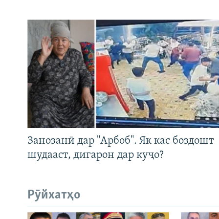
Занозанӣ дар "Арбоб". Як кас боздошт
шудааст, дигарон дар куҷо?
Рӯйхатҳо