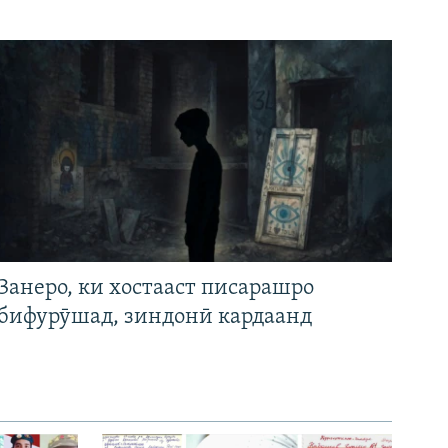
Занеро, ки хостааст писарашро
бифурӯшад, зиндонӣ кардаанд