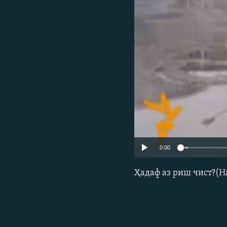
ГУЗОРИШҲОИ РАДИОӢ
0:00
Ҳадаф аз риш чист?(На