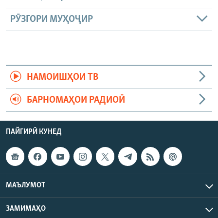
РӮЗГОРИ МУҲОҶИР
НАМОИШҲОИ ТВ
БАРНОМАҲОИ РАДИОӢ
ПАЙГИРӢ КУНЕД
МАЪЛУМОТ
ЗАМИМАҲО