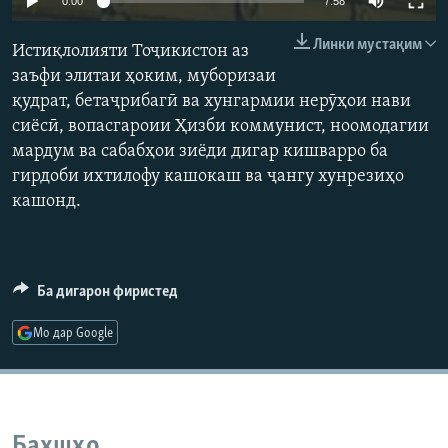
0:00
7:58
ГУЗОРИШҲОИ РАДИОӢ
Русский
Линки мустақим
Истиқлолияти Тоҷикистон аз
заъфи элитаи ҳоким, муборизаи
ПАЙГИРӢ КУНЕД
қудрат, бетаҷрибагӣ ва хунгармии нерӯҳои нави
сиёсӣ, вопасгароии Ҳизби коммунист, ноомодагии
мардум ва сабабҳои зиёди дигар кишварро ба
гирдоби ихтилофу кашокаш ва ҷангу хунрезиҳо
кашонд.
Ҳамаи сомонаҳои RFE/RL
Ба дигарон фиристед
Мо дар Google
Бахшҳо