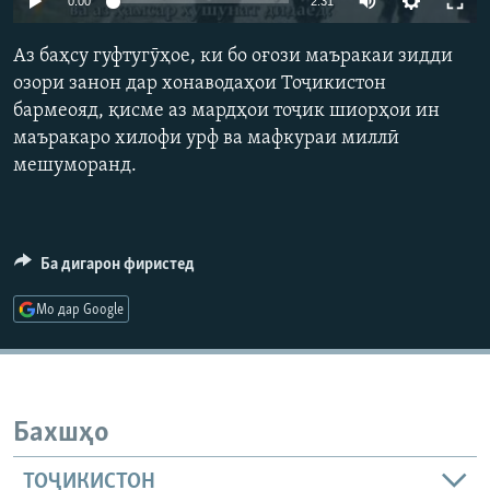
0:00
2:31
ГУЗОРИШҲОИ РАДИОӢ
Русский
Аз баҳсу гуфтугӯҳое, ки бо оғози маъракаи зидди
озори занон дар хонаводаҳои Тоҷикистон
ПАЙГИРӢ КУНЕД
бармеояд, қисме аз мардҳои тоҷик шиорҳои ин
маъракаро хилофи урф ва мафкураи миллӣ
мешуморанд.
Ҳамаи сомонаҳои RFE/RL
Ба дигарон фиристед
Мо дар Google
Бахшҳо
ТОҶИКИСТОН