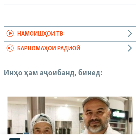
НАМОИШҲОИ ТВ
БАРНОМАҲОИ РАДИОӢ
Инҳо ҳам аҷоибанд, бинед: