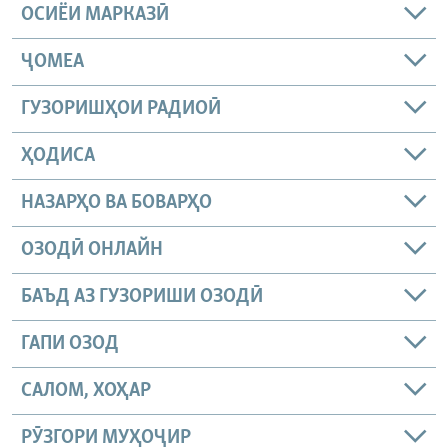
ОСИЁИ МАРКАЗӢ
ҶОМEА
ГУЗОРИШҲОИ РАДИОӢ
ҲОДИСА
НАЗАРҲО ВА БОВАРҲО
ОЗОДӢ ОНЛАЙН
БАЪД АЗ ГУЗОРИШИ ОЗОДӢ
ГАПИ ОЗОД
САЛОМ, ХОҲАР
РӮЗГОРИ МУҲОҶИР