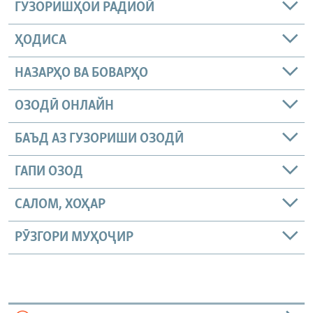
ГУЗОРИШҲОИ РАДИОӢ
ҲОДИСА
НАЗАРҲО ВА БОВАРҲО
ОЗОДӢ ОНЛАЙН
БАЪД АЗ ГУЗОРИШИ ОЗОДӢ
ГАПИ ОЗОД
САЛОМ, ХОҲАР
РӮЗГОРИ МУҲОҶИР