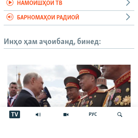
НАМОИШҲОИ ТВ
БАРНОМАҲОИ РАДИОӢ
Инҳо ҳам аҷоибанд, бинед:
TV
РУС