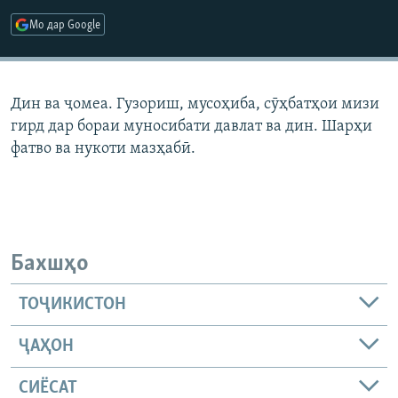
ГУЗОРИШҲОИ РАДИОӢ
Мо дар Google
Русский
ПАЙГИРӢ КУНЕД
Дин ва ҷомеа. Гузориш, мусоҳиба, сӯҳбатҳои мизи
гирд дар бораи муносибати давлат ва дин. Шарҳи
фатво ва нукоти мазҳабӣ.
Ҳамаи сомонаҳои RFE/RL
Бахшҳо
ТОҶИКИСТОН
ҶАҲОН
СИЁСАТ