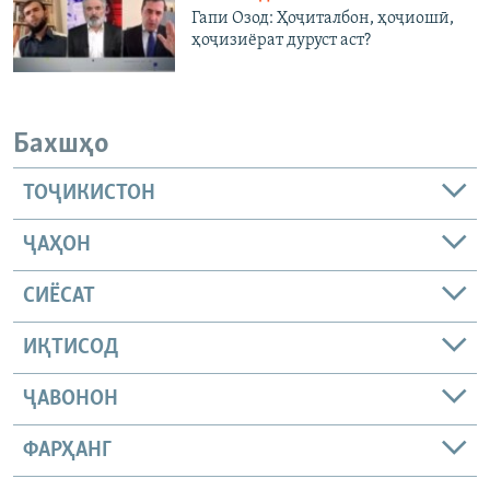
Гапи Озод: Ҳоҷиталбон, ҳоҷиошӣ,
ҳоҷизиёрат дуруст аст?
Бахшҳо
ТОҶИКИСТОН
ҶАҲОН
СИЁСАТ
ИҚТИСОД
ҶАВОНОН
ФАРҲАНГ