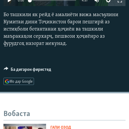
0:00
4:57
ГУЗОРИШҲОИ РАДИОӢ
Русский
Бо ташкили як рейд ё амалиёти вижа масъулини
Кумитаи дини Тоҷикистон барои пешгирӣ аз
ПАЙГИРӢ КУНЕД
истиқболи ботантанаи ҳоҷиён ва ташкили
маъракаҳои серхарҷ, пешвози ҳоҷиёнро аз
фурудгоҳ назорат мекунад.
Ҳамаи сомонаҳои RFE/RL
Ба дигарон фиристед
Мо дар Google
Вобаста
ГАПИ ОЗОД