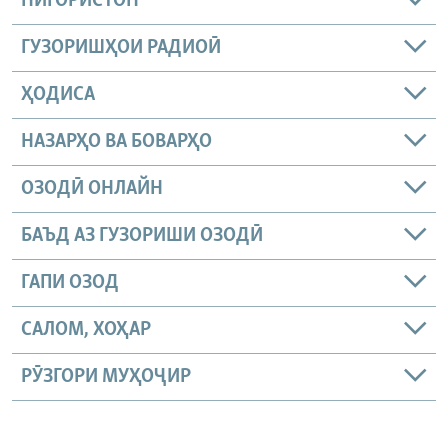
НИГОРИСТОН
ГУЗОРИШҲОИ РАДИОӢ
ҲОДИСА
НАЗАРҲО ВА БОВАРҲО
ОЗОДӢ ОНЛАЙН
БАЪД АЗ ГУЗОРИШИ ОЗОДӢ
ГАПИ ОЗОД
САЛОМ, ХОҲАР
РӮЗГОРИ МУҲОҶИР