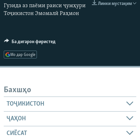
Линки мустақим
Гузида аз паёми раиси ҷумҳури
ГУЗОРИШҲОИ РАДИОӢ
Русский
Тоҷикистон Эмомалӣ Раҳмон
ПАЙГИРӢ КУНЕД
Ба дигарон фиристед
Мо дар Google
Ҳамаи сомонаҳои RFE/RL
Бахшҳо
ТОҶИКИСТОН
ҶАҲОН
СИЁСАТ