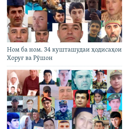
Ном ба ном. 34 кушташудаи ҳодисаҳои
Хоруғ ва Рӯшон