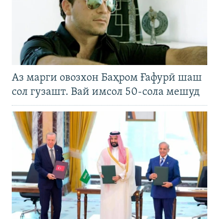
Аз марги овозхон Баҳром Ғафурӣ шаш
сол гузашт. Вай имсол 50-сола мешуд