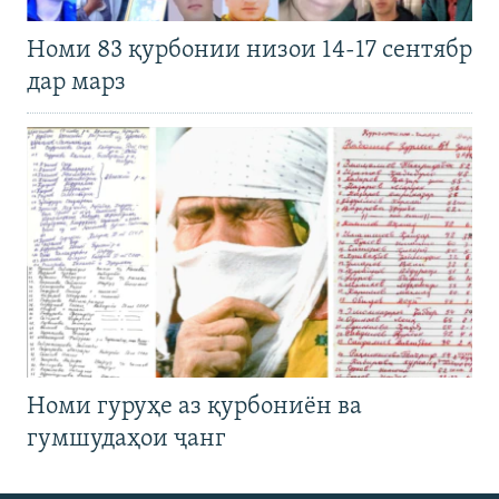
Номи 83 қурбонии низои 14-17 сентябр
дар марз
Номи гуруҳе аз қурбониён ва
гумшудаҳои ҷанг