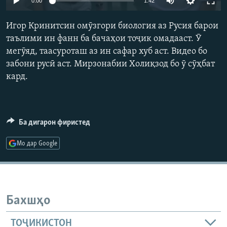
0:00
1:42
ГУЗОРИШҲОИ РАДИОӢ
Русский
Игор Кринитсин омӯзгори биология аз Русия барои
таълими ин фанн ба бачаҳои тоҷик омадааст. Ӯ
ПАЙГИРӢ КУНЕД
мегӯяд, таасуроташ аз ин сафар хуб аст. Видео бо
забони русӣ аст. Мирзонабии Холиқзод бо ӯ сӯҳбат
кард.
Ҳамаи сомонаҳои RFE/RL
Ба дигарон фиристед
Мо дар Google
Бахшҳо
ТОҶИКИСТОН