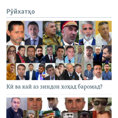
Рӯйхатҳо
Кӣ ва кай аз зиндон хоҳад баромад?