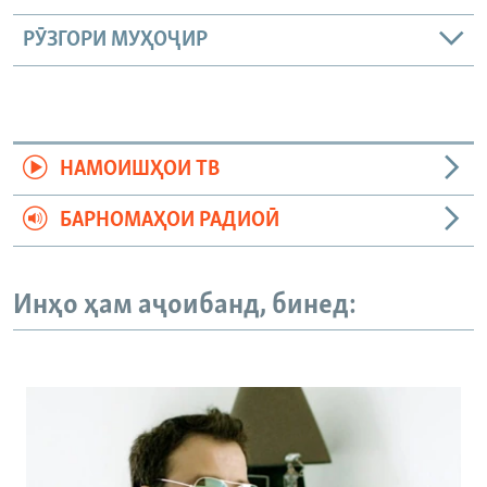
РӮЗГОРИ МУҲОҶИР
НАМОИШҲОИ ТВ
БАРНОМАҲОИ РАДИОӢ
Инҳо ҳам аҷоибанд, бинед: