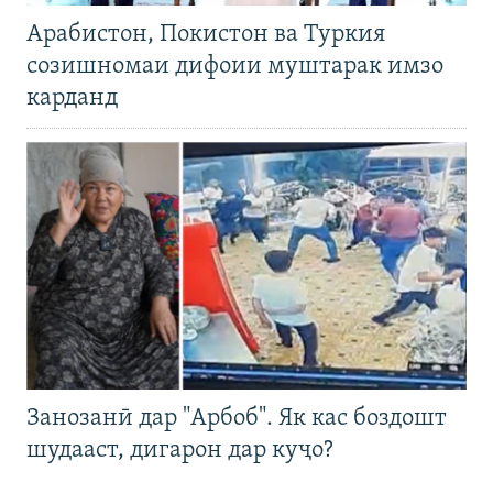
Арабистон, Покистон ва Туркия
созишномаи дифоии муштарак имзо
карданд
Занозанӣ дар "Арбоб". Як кас боздошт
шудааст, дигарон дар куҷо?