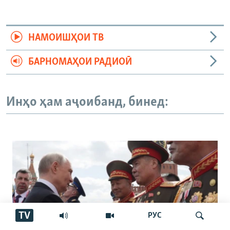
НАМОИШҲОИ ТВ
БАРНОМАҲОИ РАДИОӢ
Инҳо ҳам аҷоибанд, бинед:
TV
РУС