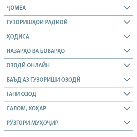
ҶОМEА
ГУЗОРИШҲОИ РАДИОӢ
ҲОДИСА
НАЗАРҲО ВА БОВАРҲО
ОЗОДӢ ОНЛАЙН
БАЪД АЗ ГУЗОРИШИ ОЗОДӢ
ГАПИ ОЗОД
САЛОМ, ХОҲАР
РӮЗГОРИ МУҲОҶИР