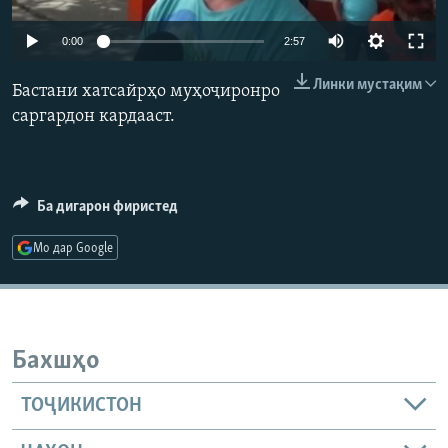
ГУЗОРИШҲОИ РАДИОӢ
Русский
0:00
2:57
Линки мустақим
ПАЙГИРӢ КУНЕД
Бастани хатсайрҳо муҳоҷиронро
саргардон кардааст.
Ба дигарон фиристед
Ҳамаи сомонаҳои RFE/RL
Мо дар Google
Бахшҳо
ТОҶИКИСТОН