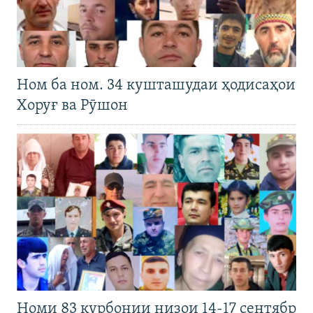
Ном ба ном. 34 кушташудаи ҳодисаҳои
Хоруғ ва Рӯшон
Номи 83 қурбонии низои 14-17 сентябр