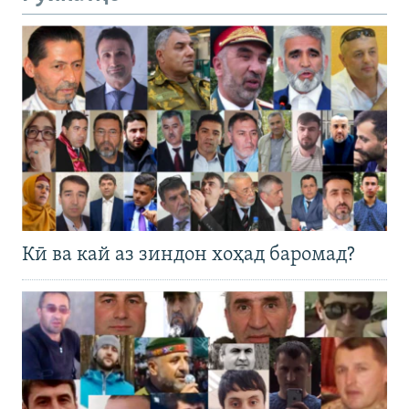
Кӣ ва кай аз зиндон хоҳад баромад?