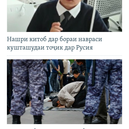
Нашри китоб дар бораи навраси
кушташудаи тоҷик дар Русия