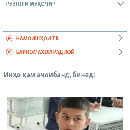
РӮЗГОРИ МУҲОҶИР
НАМОИШҲОИ ТВ
БАРНОМАҲОИ РАДИОӢ
Инҳо ҳам аҷоибанд, бинед: