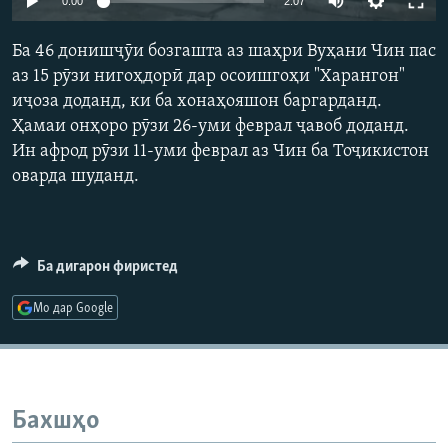
0:00
2:07
ГУЗОРИШҲОИ РАДИОӢ
270p
Русский
Ба 46 донишҷӯи бозгашта аз шаҳри Вуҳани Чин пас
360p
аз 15 рӯзи нигоҳдорӣ дар осоишгоҳи "Харангон"
ПАЙГИРӢ КУНЕД
иҷоза доданд, ки ба хонаҳояшон баргарданд.
404p
Auto
270p
360p
404p
Ҳамаи онҳоро рӯзи 26-уми феврал ҷавоб доданд.
1080p
Ин афрод рӯзи 11-уми феврал аз Чин ба Тоҷикистон
1080p
оварда шуданд.
Ҳамаи сомонаҳои RFE/RL
Ба дигарон фиристед
Мо дар Google
Бахшҳо