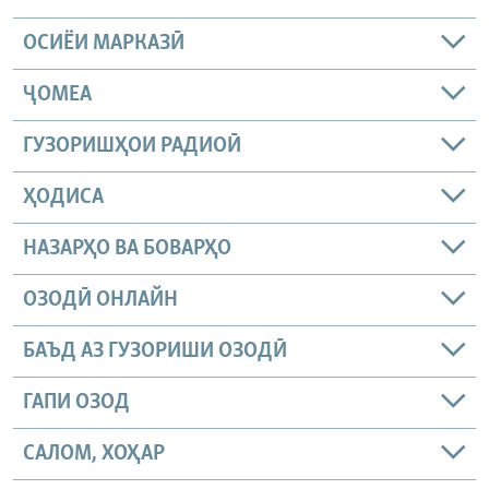
ОСИЁИ МАРКАЗӢ
ҶОМEА
ГУЗОРИШҲОИ РАДИОӢ
ҲОДИСА
НАЗАРҲО ВА БОВАРҲО
ОЗОДӢ ОНЛАЙН
БАЪД АЗ ГУЗОРИШИ ОЗОДӢ
ГАПИ ОЗОД
САЛОМ, ХОҲАР