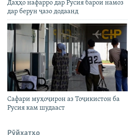
Даҳҳо нафарро дар Русия барои намоз
дар берун ҷазо додаанд
Сафари муҳоҷирон аз Тоҷикистон ба
Русия кам шудааст
Рӯйхатҳо