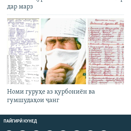
дар марз
Номи гуруҳе аз қурбониён ва
гумшудаҳои ҷанг
ПАЙГИРӢ КУНЕД