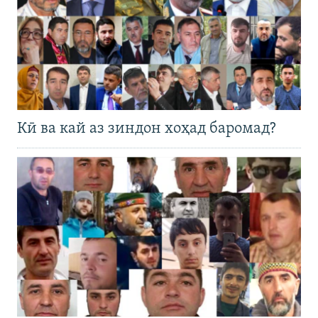
Кӣ ва кай аз зиндон хоҳад баромад?