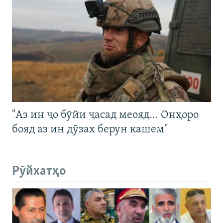
"Аз ин ҷо бӯйи ҷасад меояд… Онҳоро
бояд аз ин дӯзах берун кашем"
Рӯйхатҳо