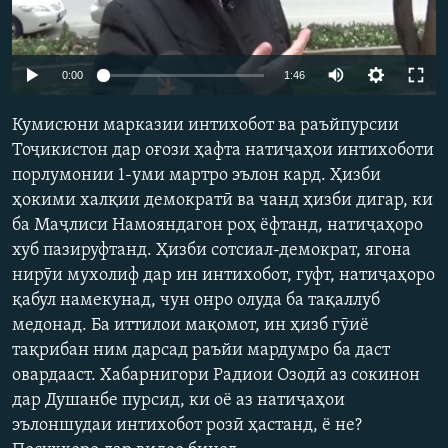
ГУЗОРИШҲОИ РАДИОӢ
Русский
Auto
0:00
1:46
ПАЙГИРӢ КУНЕД
270p
Кумисюни марказии интихобот ва раъйпурсии
360p
Тоҷикистон дар оғози ҳафта натиҷаҳои интихоботи
порлумонии 1-уми мартро эълон кард. Ҳизби
404p
Auto
270p
360p
404p
ҳокими халқии демократӣ ва чанд ҳизби дигар, ки
1080p
Ҳамаи сомонаҳои RFE/RL
ба Маҷлиси Намояндагон роҳ ёфтанд, натиҷаҳоро
1080p
хуб пазируфтанд. Ҳизби сотсиал-демократ, ягона
нирӯи мухолиф дар ин интихобот, гуфт, натиҷаҳоро
қабул намекунад, чун онро олуда ба тақаллуб
медонад. Ба иттилои мақомот, ин ҳизб гӯиё
тақрибан ним дарсад раъйи мардумро ба даст
овардааст. Хабарнигори Радиои Озодӣ аз сокинон
дар Душанбе пурсид, ки оё аз натиҷаҳои
эълоншудаи интихобот розӣ ҳастанд, ё не?