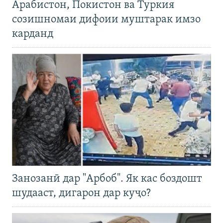
Арабистон, Покистон ва Туркия
созишномаи дифоии муштарак имзо
карданд
Занозанӣ дар "Арбоб". Як кас боздошт
шудааст, дигарон дар куҷо?