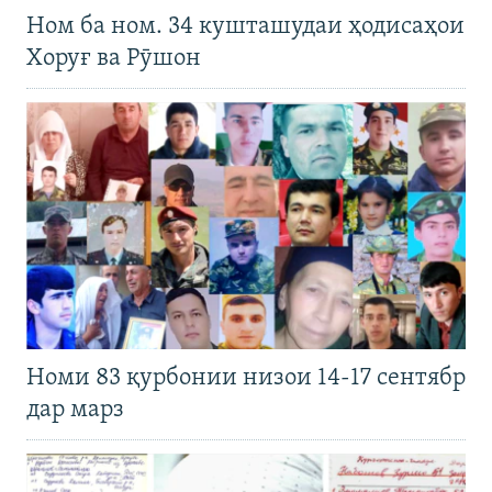
Ном ба ном. 34 кушташудаи ҳодисаҳои
Хоруғ ва Рӯшон
Номи 83 қурбонии низои 14-17 сентябр
дар марз