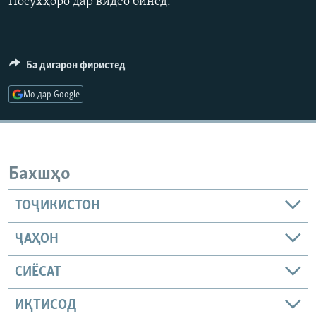
Посухҳоро дар видео бинед.
Ба дигарон фиристед
Мо дар Google
Бахшҳо
ТОҶИКИСТОН
ҶАҲОН
СИЁСАТ
ИҚТИСОД