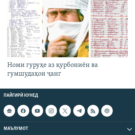
Номи гуруҳе аз қурбониён ва
гумшудаҳои ҷанг
ПАЙГИРӢ КУНЕД
МАЪЛУМОТ