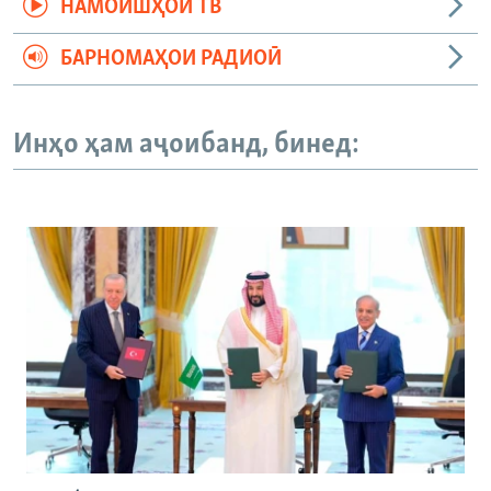
НАМОИШҲОИ ТВ
БАРНОМАҲОИ РАДИОӢ
Инҳо ҳам аҷоибанд, бинед: