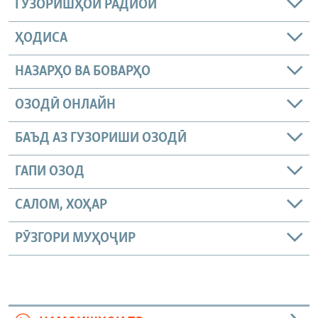
ГУЗОРИШҲОИ РАДИОӢ
ҲОДИСА
НАЗАРҲО ВА БОВАРҲО
ОЗОДӢ ОНЛАЙН
БАЪД АЗ ГУЗОРИШИ ОЗОДӢ
ГАПИ ОЗОД
САЛОМ, ХОҲАР
РӮЗГОРИ МУҲОҶИР