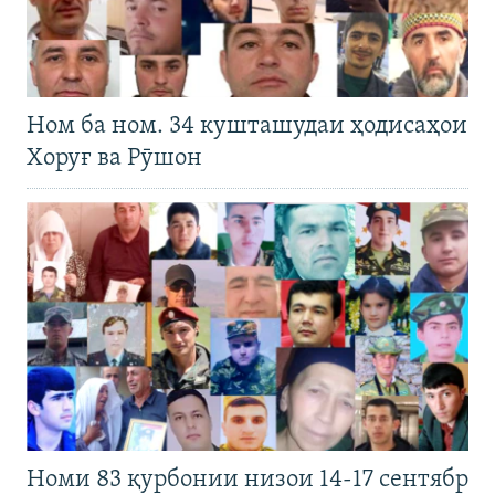
Ном ба ном. 34 кушташудаи ҳодисаҳои
Хоруғ ва Рӯшон
Номи 83 қурбонии низои 14-17 сентябр