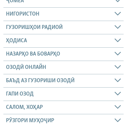
ҶОМEА
НИГОРИСТОН
ГУЗОРИШҲОИ РАДИОӢ
ҲОДИСА
НАЗАРҲО ВА БОВАРҲО
ОЗОДӢ ОНЛАЙН
БАЪД АЗ ГУЗОРИШИ ОЗОДӢ
ГАПИ ОЗОД
САЛОМ, ХОҲАР
РӮЗГОРИ МУҲОҶИР