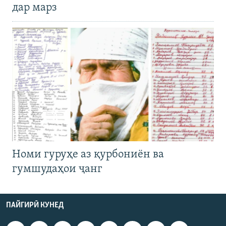
дар марз
Номи гуруҳе аз қурбониён ва
гумшудаҳои ҷанг
ПАЙГИРӢ КУНЕД