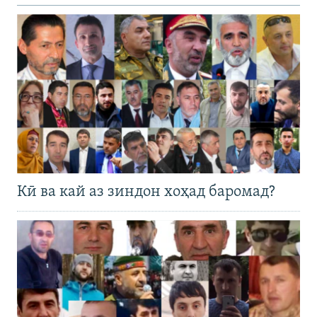
Кӣ ва кай аз зиндон хоҳад баромад?