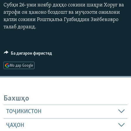
Субҳи 26-уми ноябр даҳҳо сокини шаҳри Хоруғ ва
ГУЗОРИШҲОИ РАДИОӢ
Русский
атрофи он ҳамоно боздошт ва муҷозоти омилони
қатли сокини Роштқалъа Гулбиддин Зиёбековро
ПАЙГИРӢ КУНЕД
талаб доранд.
Ба дигарон фиристед
Ҳамаи сомонаҳои RFE/RL
Мо дар Google
Бахшҳо
ТОҶИКИСТОН
ҶАҲОН