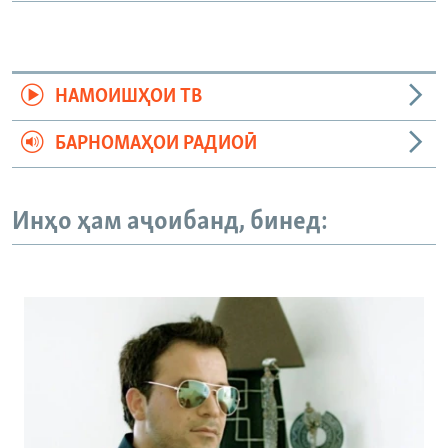
НАМОИШҲОИ ТВ
БАРНОМАҲОИ РАДИОӢ
Инҳо ҳам аҷоибанд, бинед: