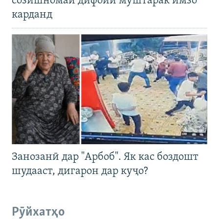
созишномаи дифоии муштарак имзо
карданд
Занозанӣ дар "Арбоб". Як кас боздошт
шудааст, дигарон дар куҷо?
Рӯйхатҳо