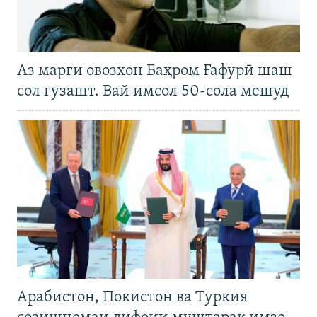
Аз марги овозхон Баҳром Ғафурӣ шаш
сол гузашт. Вай имсол 50-сола мешуд
Арабистон, Покистон ва Туркия