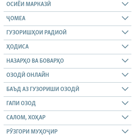
ОСИЁИ МАРКАЗӢ
ҶОМEА
ГУЗОРИШҲОИ РАДИОӢ
ҲОДИСА
НАЗАРҲО ВА БОВАРҲО
ОЗОДӢ ОНЛАЙН
БАЪД АЗ ГУЗОРИШИ ОЗОДӢ
ГАПИ ОЗОД
САЛОМ, ХОҲАР
РӮЗГОРИ МУҲОҶИР