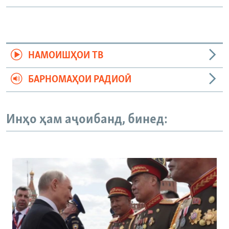
НАМОИШҲОИ ТВ
БАРНОМАҲОИ РАДИОӢ
Инҳо ҳам аҷоибанд, бинед: