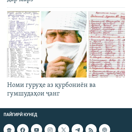
Номи гуруҳе аз қурбониён ва
гумшудаҳои ҷанг
ПАЙГИРӢ КУНЕД