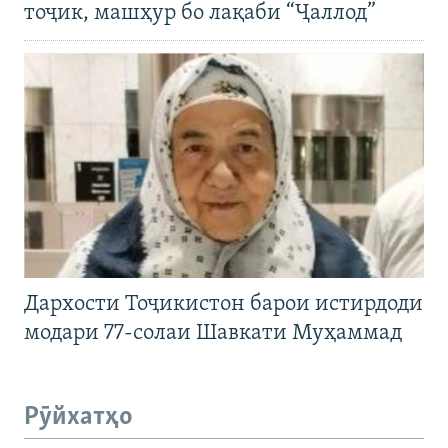
тоҷик, машҳур бо лақаби “Ҷаллод”
Дархости Тоҷикистон барои истирдоди
модари 77-солаи Шавкати Муҳаммад
Рӯйхатҳо