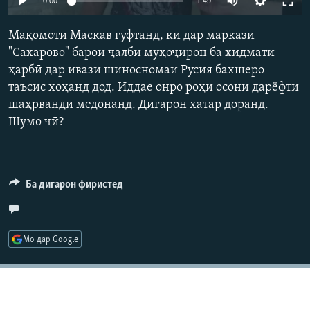
0:00
1:49
ГУЗОРИШҲОИ РАДИОӢ
240p
Русский
Мақомоти Маскав гуфтанд, ки дар маркази
360p
"Сахарово" барои ҷалби муҳоҷирон ба хидмати
ПАЙГИРӢ КУНЕД
ҳарбӣ дар ивази шиносномаи Русия бахшеро
480p
Auto
240p
360p
480p
таъсис хоҳанд дод. Иддае онро роҳи осони дарёфти
720p
шаҳрвандӣ медонанд. Дигарон хатар доранд.
720p
1080p
1080p
Шумо чӣ?
Ҳамаи сомонаҳои RFE/RL
Ба дигарон фиристед
Мо дар Google