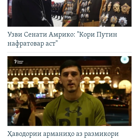
Узви Сенати Амрико: "Кори Путин
нафратовар аст"
Ҳаводории арманиҳо аз размикори