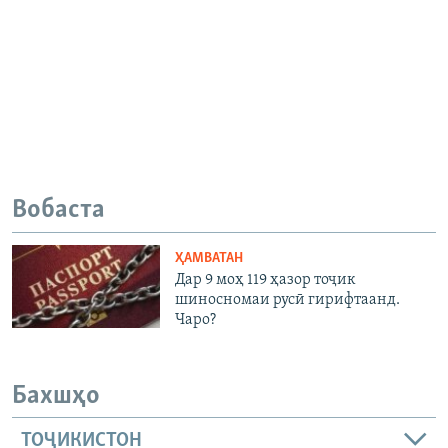
Вобаста
ҲАМВАТАН
Дар 9 моҳ 119 ҳазор тоҷик
шиносномаи русӣ гирифтаанд.
Чаро?
Бахшҳо
ТОҶИКИСТОН