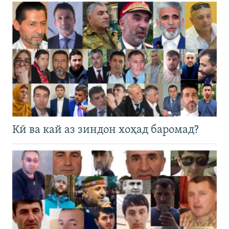
Кӣ ва кай аз зиндон хоҳад баромад?