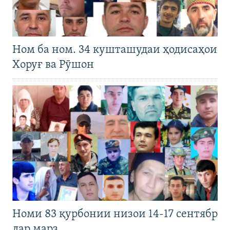
Ном ба ном. 34 кушташудаи ҳодисаҳои
Хоруғ ва Рӯшон
Номи 83 қурбонии низои 14-17 сентябр
дар марз