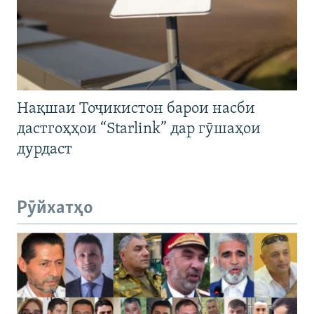
Нақшаи Тоҷикистон барои насби
дастгоҳҳои “Starlink” дар гӯшаҳои
дурдаст
Рӯйхатҳо