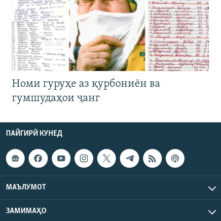
Номи гуруҳе аз қурбониён ва
гумшудаҳои ҷанг
ПАЙГИРӢ КУНЕД
МАЪЛУМОТ
ЗАМИМАҲО