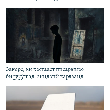
Занеро, ки хостааст писарашро
бифурӯшад, зиндонӣ кардаанд