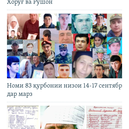
Хоруғ ва Рӯшон
Номи 83 қурбонии низои 14-17 сентябр
дар марз