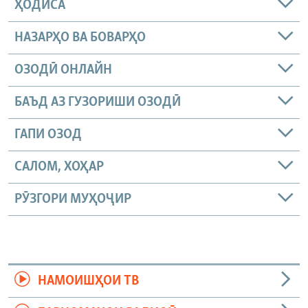
ҲОДИСА
НАЗАРҲО ВА БОВАРҲО
ОЗОДӢ ОНЛАЙН
БАЪД АЗ ГУЗОРИШИ ОЗОДӢ
ГАПИ ОЗОД
САЛОМ, ХОҲАР
РӮЗГОРИ МУҲОҶИР
НАМОИШҲОИ ТВ