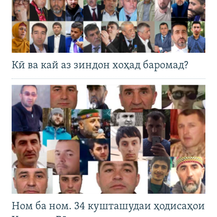
Кӣ ва кай аз зиндон хоҳад баромад?
Ном ба ном. 34 кушташудаи ҳодисаҳои