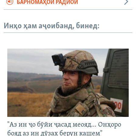
БАРНОМАҲОИ РАДИОӢ
Инҳо ҳам аҷоибанд, бинед:
"Аз ин ҷо бӯйи ҷасад меояд… Онҳоро
бояд аз ин дӯзах берун кашем"