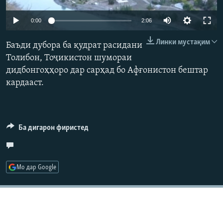
ГУЗОРИШҲОИ РАДИОӢ
Русский
Auto
0:00
2:06
240p
Линки мустақим
ПАЙГИРӢ КУНЕД
Баъди дубора ба қудрат расидани
360p
Толибон, Тоҷикистон шумораи
дидбонгоҳҳоро дар сарҳад бо Афғонистон бештар
480p
Auto
240p
360p
480p
кардааст.
720p
720p
1080p
1080p
Ҳамаи сомонаҳои RFE/RL
Ба дигарон фиристед
Мо дар Google