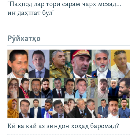
"Паҳпод дар тори сарам чарх мезад…
ин даҳшат буд"
Рӯйхатҳо
Кӣ ва кай аз зиндон хоҳад баромад?