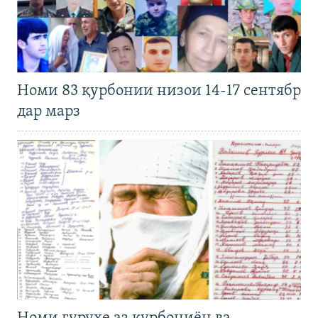
Номи 83 қурбонии низои 14-17 сентябр
дар марз