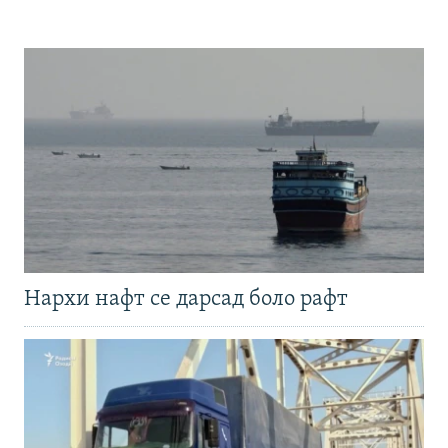
Нархи нафт се дарсад боло рафт