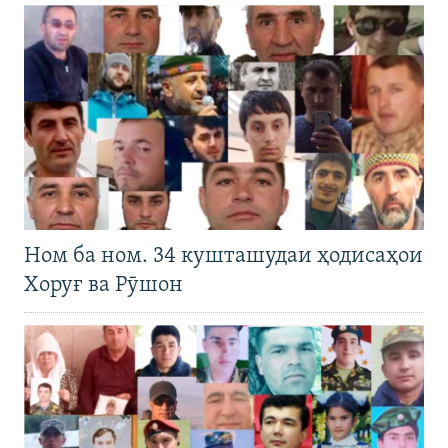
Ном ба ном. 34 кушташудаи ҳодисаҳои
Хоруғ ва Рӯшон