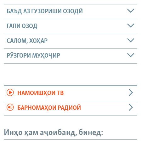
БАЪД АЗ ГУЗОРИШИ ОЗОДӢ
ГАПИ ОЗОД
САЛОМ, ХОҲАР
РӮЗГОРИ МУҲОҶИР
НАМОИШҲОИ ТВ
БАРНОМАҲОИ РАДИОӢ
Инҳо ҳам аҷоибанд, бинед: