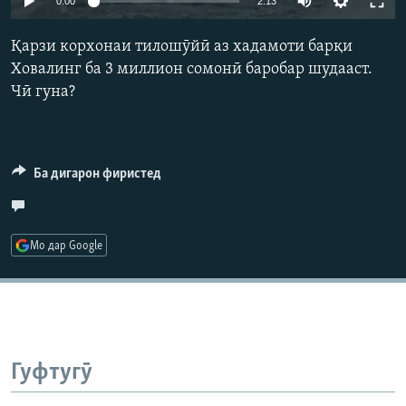
0:00
2:13
ГУЗОРИШҲОИ РАДИОӢ
240p
Русский
Қарзи корхонаи тилошӯйӣ аз хадамоти барқи
360p
Ховалинг ба 3 миллион сомонӣ баробар шудааст.
ПАЙГИРӢ КУНЕД
Чӣ гуна?
480p
Auto
240p
360p
480p
720p
720p
1080p
1080p
Ба дигарон фиристед
Ҳамаи сомонаҳои RFE/RL
Мо дар Google
Гуфтугӯ