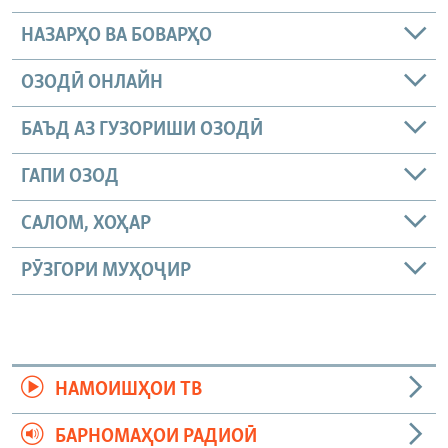
НАЗАРҲО ВА БОВАРҲО
ОЗОДӢ ОНЛАЙН
БАЪД АЗ ГУЗОРИШИ ОЗОДӢ
ГАПИ ОЗОД
САЛОМ, ХОҲАР
РӮЗГОРИ МУҲОҶИР
НАМОИШҲОИ ТВ
БАРНОМАҲОИ РАДИОӢ