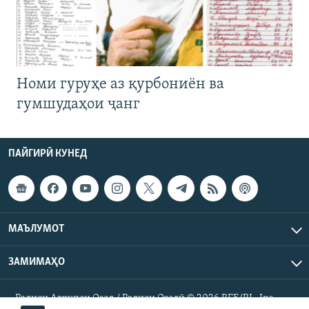
Номи гуруҳе аз қурбониён ва
гумшудаҳои ҷанг
ПАЙГИРӢ КУНЕД
МАЪЛУМОТ
ЗАМИМАҲО
Радиои Аврупои Озод / Радиои Озодӣ © 2026 RFE/RL. Inc.