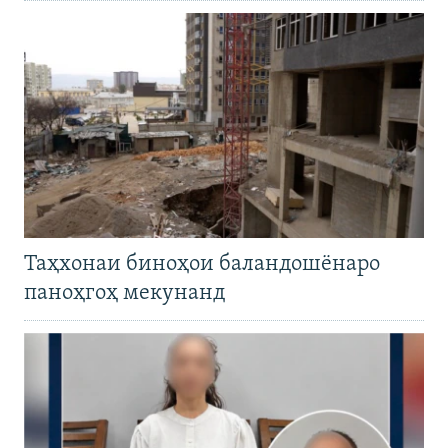
Таҳхонаи биноҳои баландошёнаро
паноҳгоҳ мекунанд