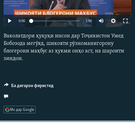
ГУЗОРИШҲОИ РАДИОӢ
Русский
Auto
0:00
2:50
ПАЙГИРӢ КУНЕД
240p
Ваколатдори ҳуқуқи инсон дар Тоҷикистон Умед
360p
Бобозода мегӯяд, шикояти рӯзноманигорону
блогерони маҳбус аз ҳукми онҳо аст, на шароити
480p
Auto
240p
360p
480p
зиндон.
720p
Ҳамаи сомонаҳои RFE/RL
720p
1080p
1080p
Ба дигарон фиристед
Мо дар Google