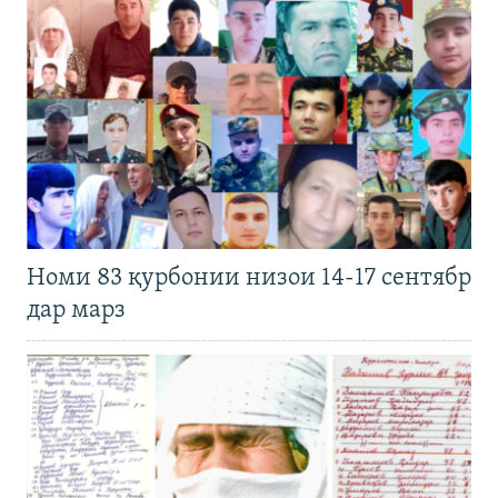
Номи 83 қурбонии низои 14-17 сентябр
дар марз