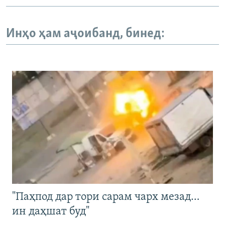
Инҳо ҳам аҷоибанд, бинед:
"Паҳпод дар тори сарам чарх мезад…
ин даҳшат буд"