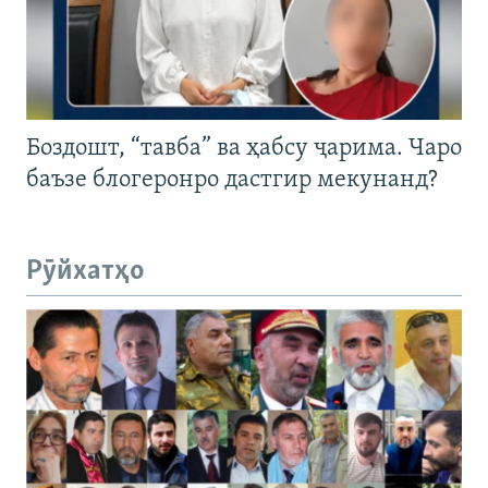
Боздошт, “тавба” ва ҳабсу ҷарима. Чаро
баъзе блогеронро дастгир мекунанд?
Рӯйхатҳо