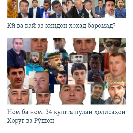
Кӣ ва кай аз зиндон хоҳад баромад?
Ном ба ном. 34 кушташудаи ҳодисаҳои
Хоруғ ва Рӯшон