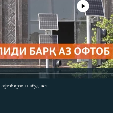
Феълан кор намекунад
 офтоб арзон набудааст.