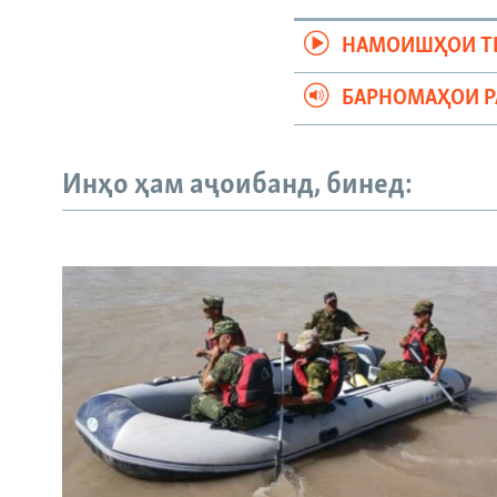
НАМОИШҲОИ Т
БАРНОМАҲОИ 
Инҳо ҳам аҷоибанд, бинед: