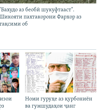
"Бахудо аз беобӣ шукуфтааст".
Шикояти пахтакорони Фархор аз
тақсими об
низои
Номи гуруҳе аз қурбониён
рз
ва гумшудаҳои ҷанг