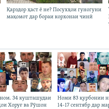
Қарздор ҳаст ё не? Посухҳои гуногуни
мақомот дар бораи корхонаи чинӣ
 ном. 34 кушташудаи
Номи 83 қурбонии 
ҳои Хоруғ ва Рӯшон
14-17 сентябр дар ма