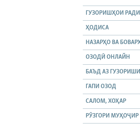
ГУЗОРИШҲОИ РАД
ҲОДИСА
НАЗАРҲО ВА БОВАР
ОЗОДӢ ОНЛАЙН
БАЪД АЗ ГУЗОРИШ
ГАПИ ОЗОД
САЛОМ, ХОҲАР
РӮЗГОРИ МУҲОҶИР