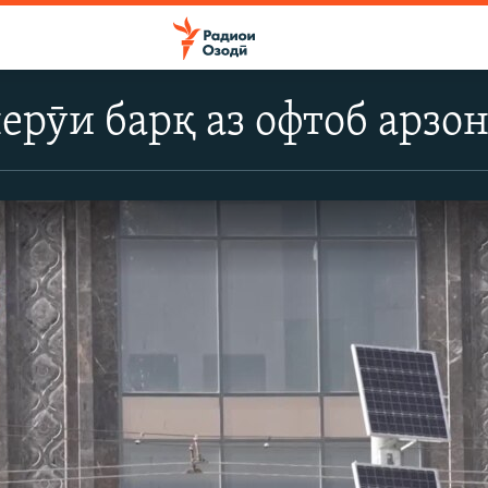
ерӯи барқ аз офтоб арзон