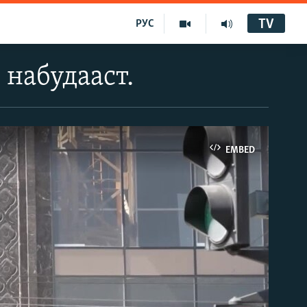
TV
РУС
 набудааст.
EMBED