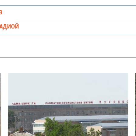
В
РАДИОӢ