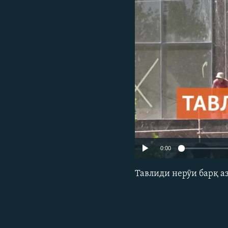
ГУЗОРИШҲОИ РАДИОӢ
0:00
Тавлиди нерӯи барқ аз