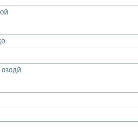
ИОӢ
ҲО
И ОЗОДӢ