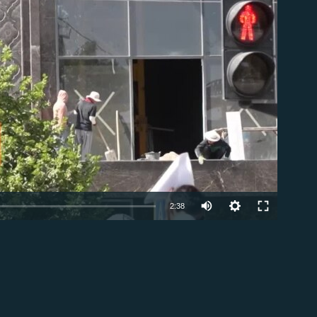
Auto
2:38
240p
EMBED
360p
480p
720p