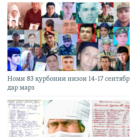
Номи 83 қурбонии низои 14-17 сентябр
дар марз