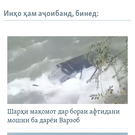
Инҳо ҳам аҷоибанд, бинед:
Шарҳи мақомот дар бораи афтидани
мошин ба дарёи Варзоб