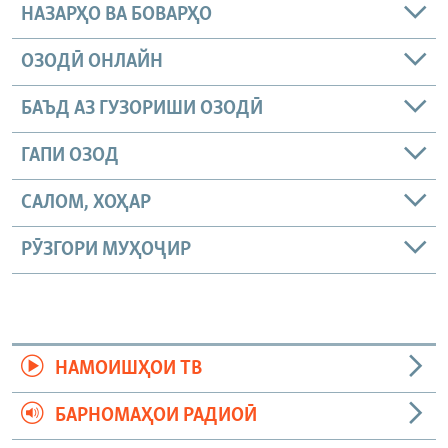
НАЗАРҲО ВА БОВАРҲО
ОЗОДӢ ОНЛАЙН
БАЪД АЗ ГУЗОРИШИ ОЗОДӢ
ГАПИ ОЗОД
САЛОМ, ХОҲАР
РӮЗГОРИ МУҲОҶИР
НАМОИШҲОИ ТВ
БАРНОМАҲОИ РАДИОӢ