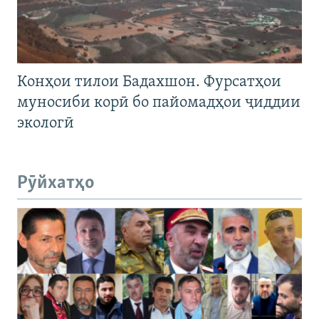
Конҳои тилои Бадахшон. Фурсатҳои
муносиби корӣ бо пайомадҳои ҷиддии
экологӣ
Рӯйхатҳо