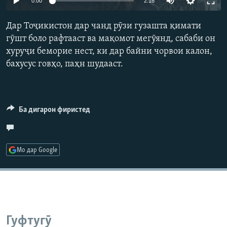
0:00
2:16
ГУЗОРИШҲОИ РАДИОӢ
240p
Русский
Дар Тоҷикистон дар чанд рӯзи гузашта қимати
360p
гӯшт боло рафтааст ва мақомот мегӯянд, сабаби он
ПАЙГИРӢ КУНЕД
хуруҷи беморие нест, ки дар байни чорвои калон,
480p
Auto
240p
360p
480p
бахусус говҳо, паҳн шудааст.
720p
720p
1080p
1080p
Ба дигарон фиристед
Ҳамаи сомонаҳои RFE/RL
Мо дар Google
Гуфтугӯ