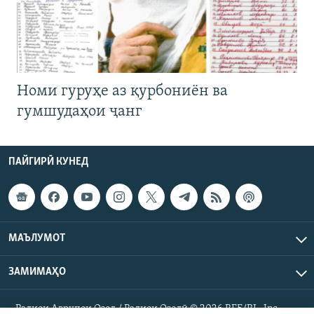
Номи гуруҳе аз қурбониён ва
гумшудаҳои ҷанг
ПАЙГИРӢ КУНЕД
МАЪЛУМОТ
ЗАМИМАҲО
Радиои Аврупои Озод / Радиои Озодӣ © 2026 RFE/RL. Inc.