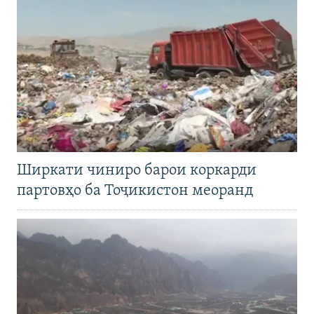
Ширкати чиниро барои коркарди
партовҳо ба Тоҷикистон меоранд