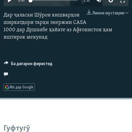
0:00
1:32
ГУЗОРИШҲОИ РАДИОӢ
240p
Русский
Линки мустақим
Дар ҷаласаи Шӯрои кишварҳои
360p
ширкатдори тарҳи энержии CASA
ПАЙГИРӢ КУНЕД
1000 дар Душанбе ҳайате аз Афғонистон ҳам
480p
Auto
240p
360p
480p
иштирок мекунад
720p
720p
1080p
1080p
Ба дигарон фиристед
Ҳамаи сомонаҳои RFE/RL
Мо дар Google
Гуфтугӯ