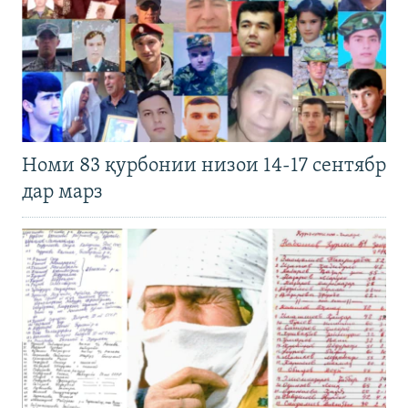
Номи 83 қурбонии низои 14-17 сентябр
дар марз