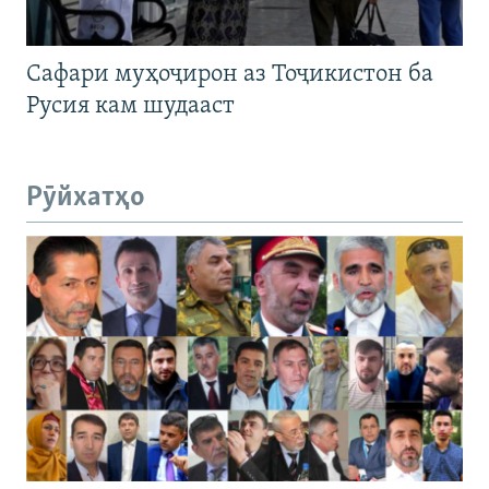
Сафари муҳоҷирон аз Тоҷикистон ба
Русия кам шудааст
Рӯйхатҳо