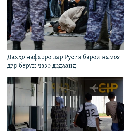
Даҳҳо нафарро дар Русия барои намоз
дар берун ҷазо додаанд