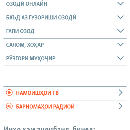
ОЗОДӢ ОНЛАЙН
БАЪД АЗ ГУЗОРИШИ ОЗОДӢ
ГАПИ ОЗОД
САЛОМ, ХОҲАР
РӮЗГОРИ МУҲОҶИР
НАМОИШҲОИ ТВ
БАРНОМАҲОИ РАДИОӢ
Инҳо ҳам аҷоибанд, бинед: