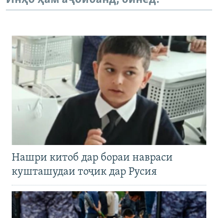
Нашри китоб дар бораи навраси
кушташудаи тоҷик дар Русия