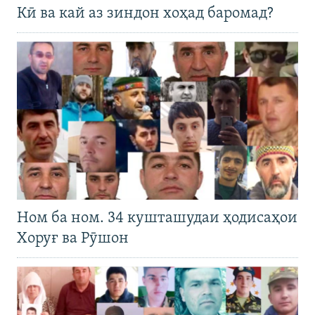
Кӣ ва кай аз зиндон хоҳад баромад?
Ном ба ном. 34 кушташудаи ҳодисаҳои
Хоруғ ва Рӯшон