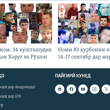
 ном. 34 кушташудаи
Номи 83 қурбонии 
ҳои Хоруғ ва Рӯшон
14-17 сентябр дар ма
ҲО
ПАЙГИРӢ КУНЕД
зодӣ дар Андроидҳо
одӣ дар iOS
ТВ