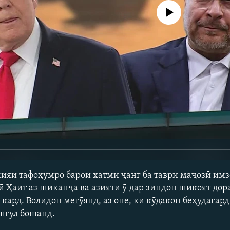
Феълан кор намекунад
ияи тафоҳумро барои хатми ҷанг ба таври маҷозӣ имз
Ҳаит аз шиканҷа ва азияти ӯ дар зиндон шикоят дор
кард. Волидон мегӯянд, аз оне, ки кӯдакон беҳудагар
ашғул бошанд.