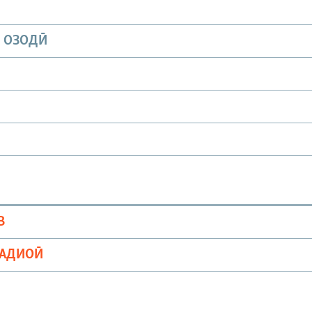
И ОЗОДӢ
В
РАДИОӢ