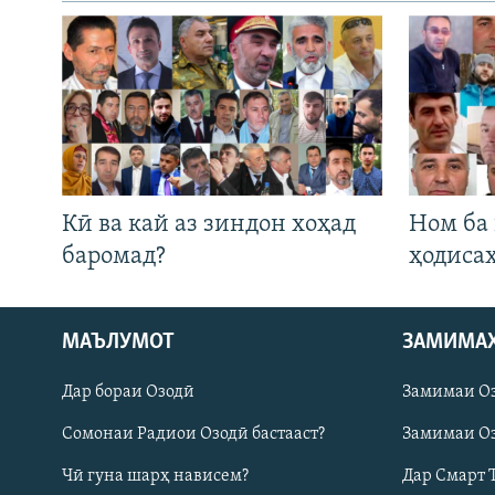
Кӣ ва кай аз зиндон хоҳад
Ном ба
баромад?
ҳодиса
МАЪЛУМОТ
ЗАМИМА
Русский
Дар бораи Озодӣ
Замимаи О
ПАЙГИРӢ КУНЕД
Сомонаи Радиои Озодӣ бастааст?
Замимаи Оз
Чӣ гуна шарҳ нависем?
Дар Смарт 