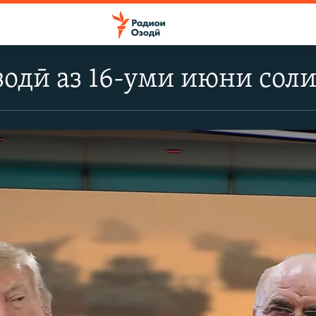
одӣ аз 16-уми июни соли