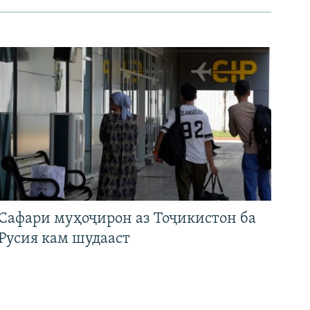
Сафари муҳоҷирон аз Тоҷикистон ба
Русия кам шудааст