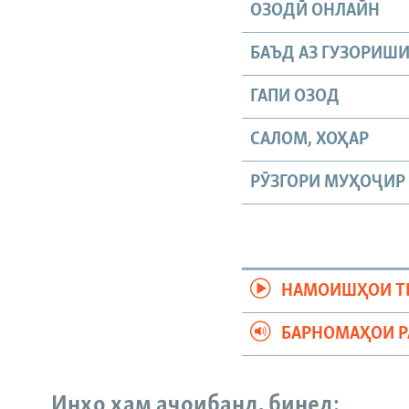
ОЗОДӢ ОНЛАЙН
БАЪД АЗ ГУЗОРИШ
ГАПИ ОЗОД
САЛОМ, ХОҲАР
РӮЗГОРИ МУҲОҶИР
НАМОИШҲОИ Т
БАРНОМАҲОИ 
Инҳо ҳам аҷоибанд, бинед: