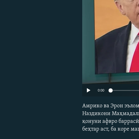
ГУЗОРИШҲОИ РАДИОӢ
0:00
Амрико ва Эрон эълом
Наздикони Маҳмадалӣ 
қонуни афвро баррасӣ 
беҳтар аст, ба коре м