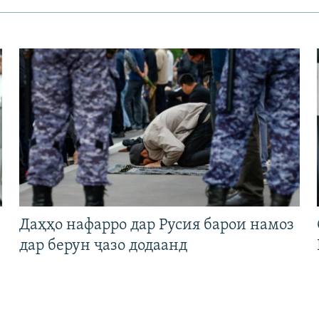
Даҳҳо нафарро дар Русия барои намоз
дар берун ҷазо додаанд