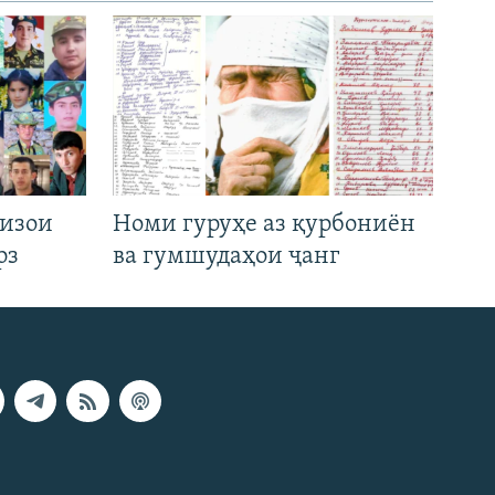
низои
Номи гуруҳе аз қурбониён
рз
ва гумшудаҳои ҷанг