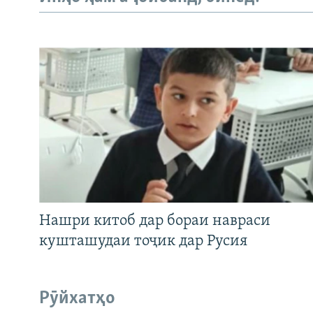
Нашри китоб дар бораи навраси
кушташудаи тоҷик дар Русия
Рӯйхатҳо