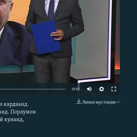
Auto
15:01
240p
Линки мустақим
о кардаанд.
EMBED
360p
анд. Порлумон
дӣ кунанд,
480p
720p