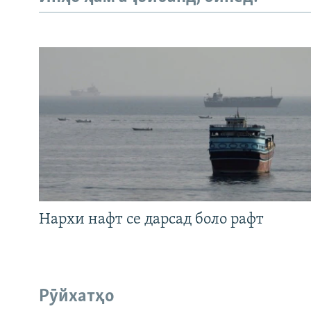
Нархи нафт се дарсад боло рафт
Рӯйхатҳо