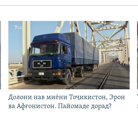
Долони нав миёни Тоҷикистон, Эрон
ва Афғонистон. Пайомаде дорад?