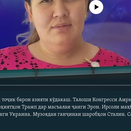
Феълан кор намекунад
 тоҷик барои азияти кӯдакаш. Талоши Конгресси Амр
ҳиятҳои Трамп дар масъалаи ҷанги Эрон. Ирсоли маҳ
нги Украина. Музоядаи ганҷинаи шаробҳои Сталин. С