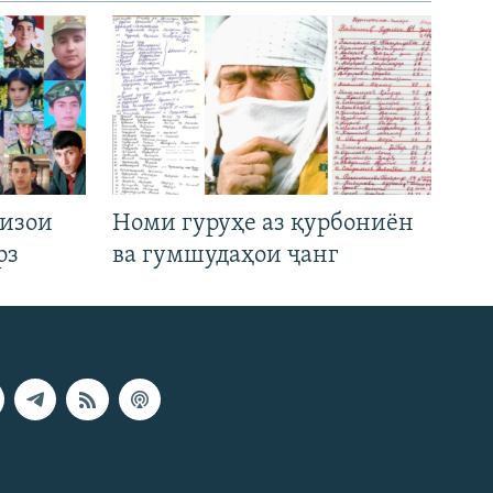
низои
Номи гуруҳе аз қурбониён
рз
ва гумшудаҳои ҷанг