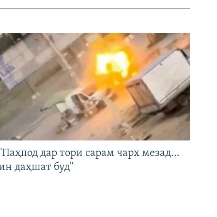
"Паҳпод дар тори сарам чарх мезад…
ин даҳшат буд"