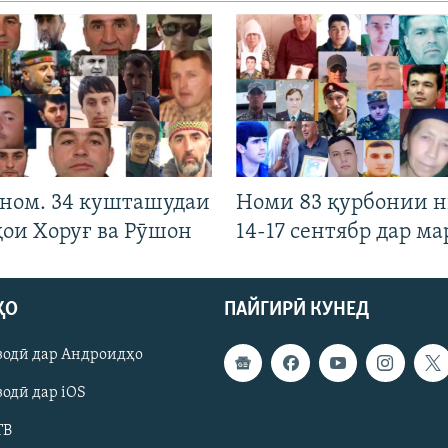
 ном. 34 кушташудаи
Номи 83 қурбонии 
ҳои Хоруғ ва Рӯшон
14-17 сентябр дар ма
ҲО
ПАЙГИРӢ КУНЕД
зодӣ дар Андроидҳо
одӣ дар iOS
ТВ