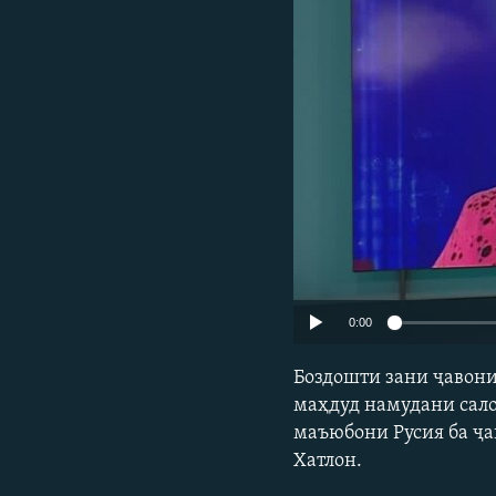
ГУЗОРИШҲОИ РАДИОӢ
0:00
Боздошти зани ҷавони
маҳдуд намудани сало
маъюбони Русия ба ҷа
Хатлон.