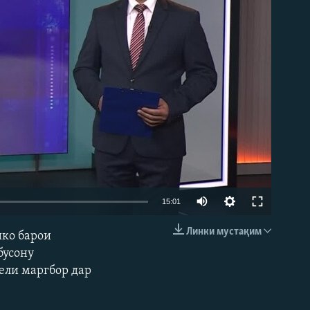
Auto
15:01
240p
Линки мустақим
ико барои
EMBED
360p
бусону
ели маргбор дар
480p
720p