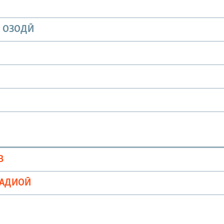
И ОЗОДӢ
В
РАДИОӢ