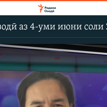
одӣ аз 4-уми июни соли