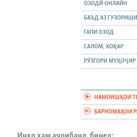
ОЗОДӢ ОНЛАЙН
БАЪД АЗ ГУЗОРИШ
ГАПИ ОЗОД
САЛОМ, ХОҲАР
РӮЗГОРИ МУҲОҶИР
НАМОИШҲОИ Т
БАРНОМАҲОИ 
Инҳо ҳам аҷоибанд, бинед: