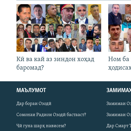
Кӣ ва кай аз зиндон хоҳад
Ном ба
баромад?
ҳодиса
МАЪЛУМОТ
ЗАМИМА
Русский
Дар бораи Озодӣ
Замимаи О
ПАЙГИРӢ КУНЕД
Сомонаи Радиои Озодӣ бастааст?
Замимаи Оз
Чӣ гуна шарҳ нависем?
Дар Смарт 