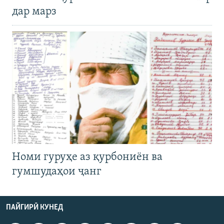
дар марз
Номи гуруҳе аз қурбониён ва
гумшудаҳои ҷанг
ПАЙГИРӢ КУНЕД