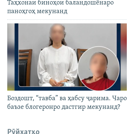
Таҳхонаи биноҳои баландошёнаро
паноҳгоҳ мекунанд
Боздошт, “тавба” ва ҳабсу ҷарима. Чаро
баъзе блогеронро дастгир мекунанд?
Рӯйхатҳо