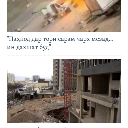
"Паҳпод дар тори сарам чарх мезад…
ин даҳшат буд"