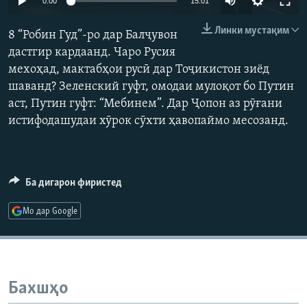
0:00
15:01
ГУЗОРИШҲОИ РАДИОӢ
240p
Русский
Линки мустақим
8 “Робин Гуд”-ро дар Балҷувон
360p
дастгир кардаанд. Чаро Русия
ПАЙГИРӢ КУНЕД
мехоҳад, мактабҳои русӣ дар Тоҷикистон зиёд
480p
Auto
240p
360p
480p
шаванд? Зеленский гуфт, омодаи мулоқот бо Путин
720p
аст, Путин гуфт: “Мебинем”. Дар Ҷопон аз рӯғани
720p
1080p
1080p
истифодашудаи хӯрок сӯхти ҳавопаймо месозанд.
Ҳамаи сомонаҳои RFE/RL
Ба дигарон фиристед
Мо дар Google
Бахшҳо