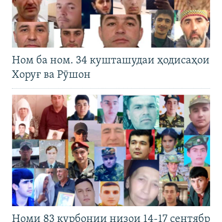
Ном ба ном. 34 кушташудаи ҳодисаҳои
Хоруғ ва Рӯшон
Номи 83 қурбонии низои 14-17 сентябр