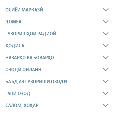
ОСИЁИ МАРКАЗӢ
ҶОМEА
ГУЗОРИШҲОИ РАДИОӢ
ҲОДИСА
НАЗАРҲО ВА БОВАРҲО
ОЗОДӢ ОНЛАЙН
БАЪД АЗ ГУЗОРИШИ ОЗОДӢ
ГАПИ ОЗОД
САЛОМ, ХОҲАР