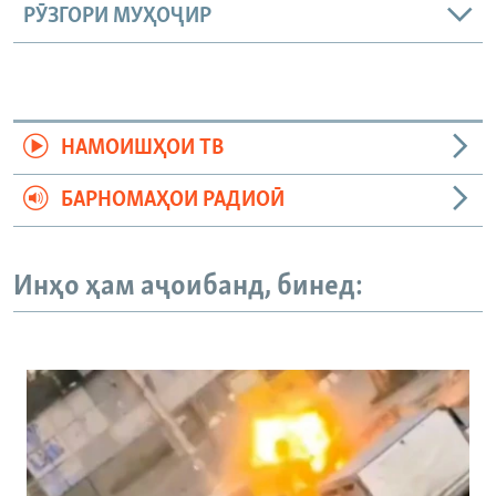
РӮЗГОРИ МУҲОҶИР
НАМОИШҲОИ ТВ
БАРНОМАҲОИ РАДИОӢ
Инҳо ҳам аҷоибанд, бинед: