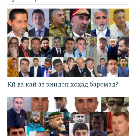
Кӣ ва кай аз зиндон хоҳад баромад?