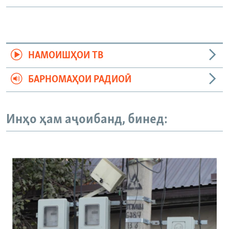
НАМОИШҲОИ ТВ
БАРНОМАҲОИ РАДИОӢ
Инҳо ҳам аҷоибанд, бинед: