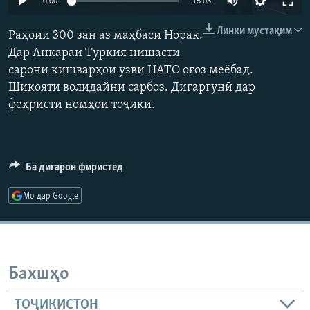
0:00
15:03
ГУЗОРИШҲОИ РАДИОӢ
240p
Русский
Линки мустақим
Раҳоии 300 зан аз маҳбаси Норак.
360p
Дар Анкараи Туркия нишасти
ПАЙГИРӢ КУНЕД
сарони кишварҳои узви НАТО оғоз меёбад.
480p
Auto
240p
360p
480p
Шикояти волидайни сарбоз. Дигаргунӣ дар
720p
феҳристи номҳои тоҷикӣ.
720p
1080p
1080p
Ҳамаи сомонаҳои RFE/RL
Ба дигарон фиристед
Мо дар Google
Бахшҳо
ТОҶИКИСТОН