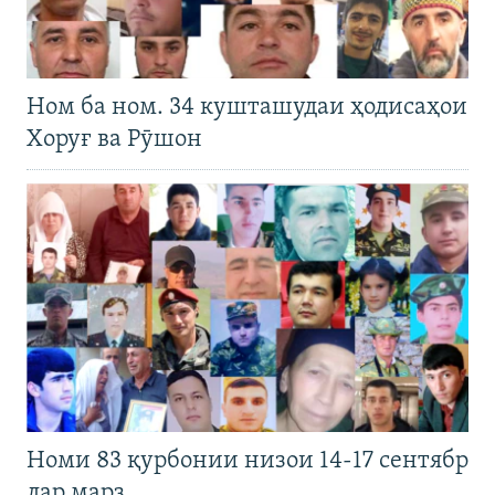
Ном ба ном. 34 кушташудаи ҳодисаҳои
Хоруғ ва Рӯшон
Номи 83 қурбонии низои 14-17 сентябр
дар марз