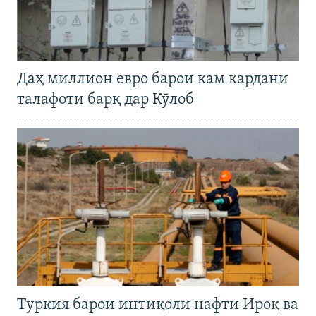
Даҳ миллион евро барои кам кардани
талафоти барқ дар Кӯлоб
Туркия барои интиқоли нафти Ироқ ва