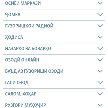
ОСИЁИ МАРКАЗӢ
ҶОМEА
ГУЗОРИШҲОИ РАДИОӢ
ҲОДИСА
НАЗАРҲО ВА БОВАРҲО
ОЗОДӢ ОНЛАЙН
БАЪД АЗ ГУЗОРИШИ ОЗОДӢ
ГАПИ ОЗОД
САЛОМ, ХОҲАР
РӮЗГОРИ МУҲОҶИР