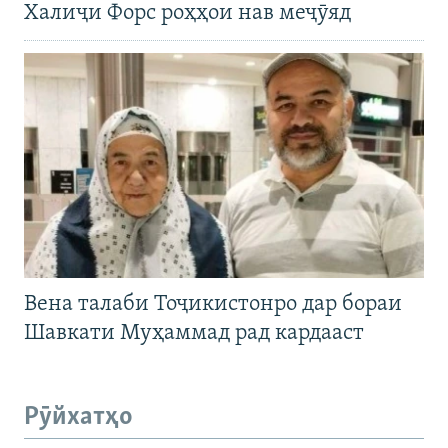
Халиҷи Форс роҳҳои нав меҷӯяд
Вена талаби Тоҷикистонро дар бораи
Шавкати Муҳаммад рад кардааст
Рӯйхатҳо