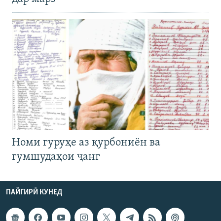
Номи гуруҳе аз қурбониён ва
гумшудаҳои ҷанг
ПАЙГИРӢ КУНЕД