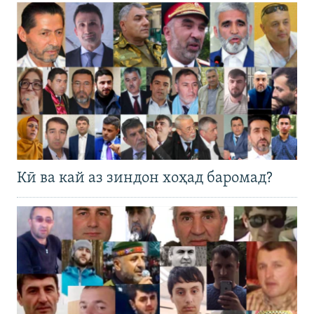
Кӣ ва кай аз зиндон хоҳад баромад?