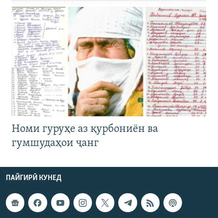
Номи гуруҳе аз қурбониён ва
гумшудаҳои ҷанг
ПАЙГИРӢ КУНЕД