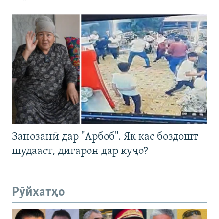
Занозанӣ дар "Арбоб". Як кас боздошт
шудааст, дигарон дар куҷо?
Рӯйхатҳо