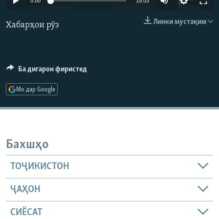
0:00
15:03
ГУЗОРИШҲОИ РАДИОӢ
240p
Русский
Линки мустақим
Хабарҳои рӯз
360p
ПАЙГИРӢ КУНЕД
480p
Auto
240p
360p
480p
720p
Ба дигарон фиристед
720p
1080p
1080p
Мо дар Google
Ҳамаи сомонаҳои RFE/RL
Бахшҳо
ТОҶИКИСТОН
ҶАҲОН
СИЁСАТ