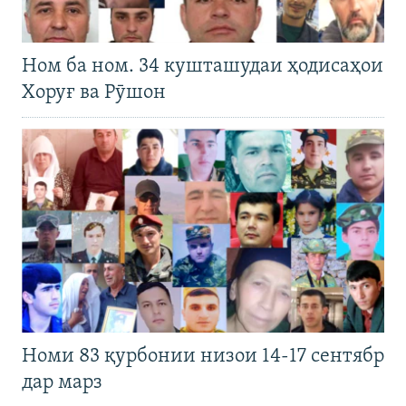
Ном ба ном. 34 кушташудаи ҳодисаҳои
Хоруғ ва Рӯшон
Номи 83 қурбонии низои 14-17 сентябр
дар марз