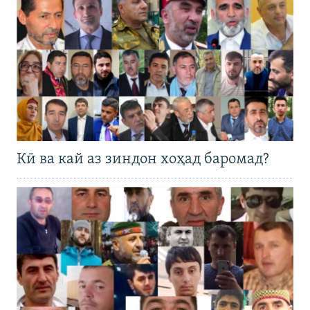
Кӣ ва кай аз зиндон хоҳад баромад?