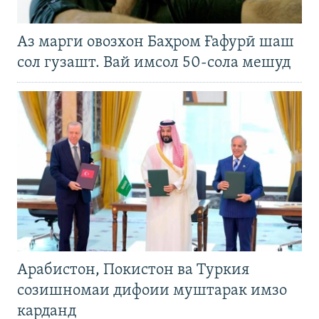
Аз марги овозхон Баҳром Ғафурӣ шаш
сол гузашт. Вай имсол 50-сола мешуд
Арабистон, Покистон ва Туркия
созишномаи дифоии муштарак имзо
карданд