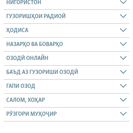
НИГОРИСТОН
ГУЗОРИШҲОИ РАДИОӢ
ҲОДИСА
НАЗАРҲО ВА БОВАРҲО
ОЗОДӢ ОНЛАЙН
БАЪД АЗ ГУЗОРИШИ ОЗОДӢ
ГАПИ ОЗОД
САЛОМ, ХОҲАР
РӮЗГОРИ МУҲОҶИР