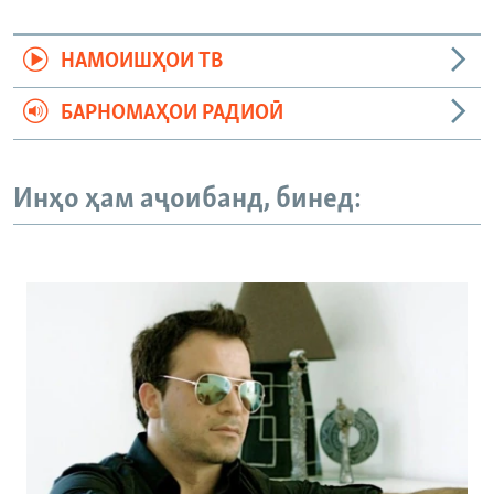
НАМОИШҲОИ ТВ
БАРНОМАҲОИ РАДИОӢ
Инҳо ҳам аҷоибанд, бинед: