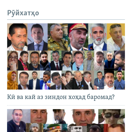
Рӯйхатҳо
Кӣ ва кай аз зиндон хоҳад баромад?