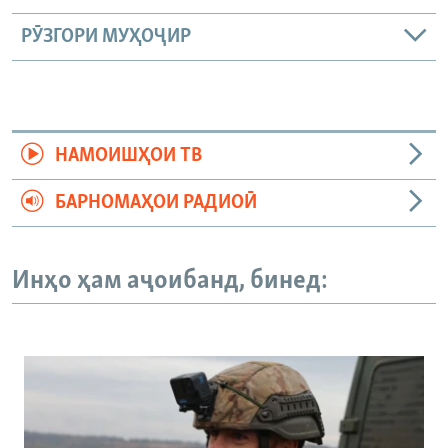
РӮЗГОРИ МУҲОҶИР
НАМОИШҲОИ ТВ
БАРНОМАҲОИ РАДИОӢ
Инҳо ҳам аҷоибанд, бинед: