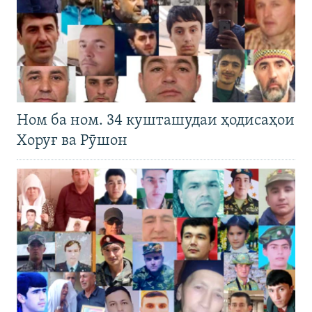
Ном ба ном. 34 кушташудаи ҳодисаҳои
Хоруғ ва Рӯшон