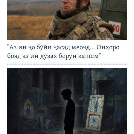
"Аз ин ҷо бӯйи ҷасад меояд… Онҳоро
бояд аз ин дӯзах берун кашем"