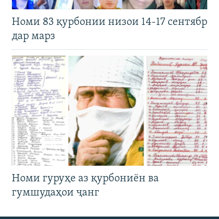
Номи 83 қурбонии низои 14-17 сентябр
дар марз
Номи гуруҳе аз қурбониён ва
гумшудаҳои ҷанг