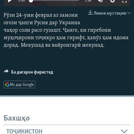
0:00
2:56
ГУЗОРИШҲОИ РАДИОӢ
240p
Русский
Линки мустақим
Рӯзи 24-уми феврал аз замони
360p
оғози ҷанги Русия дар Украина
ПАЙГИРӢ КУНЕД
чаҳор соли расо гузашт. Ҷанге, ки гиребони
480p
Auto
240p
360p
480p
муҳоҷирони тоҷикро ҳам гирифт, ҳанӯз ҳам идома
720p
дорад. Мекушад ва вайронгарӣ мекунад.
720p
1080p
1080p
Ҳамаи сомонаҳои RFE/RL
Ба дигарон фиристед
Мо дар Google
Бахшҳо
ТОҶИКИСТОН