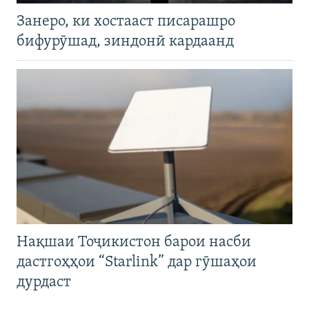
Занеро, ки хостааст писарашро
бифурӯшад, зиндонӣ кардаанд
Нақшаи Тоҷикистон барои насби
дастгоҳҳои “Starlink” дар гӯшаҳои
дурдаст