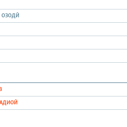
И ОЗОДӢ
В
РАДИОӢ