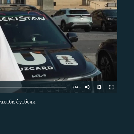
Auto
3:14
240p
тахаби футболи
EMBED
360p
480p
720p