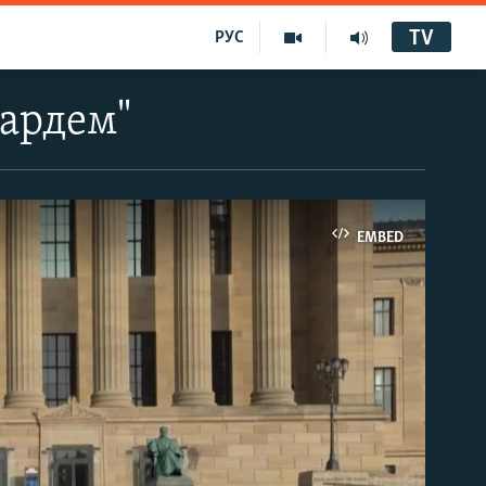
TV
РУС
вардем"
EMBED