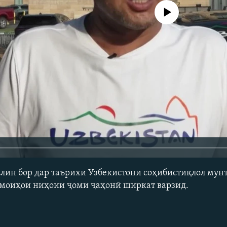
Феълан кор намекунад
алин бор дар таърихи Узбекистони соҳибистиқлол мун
змоиҳои ниҳоии ҷоми ҷаҳонӣ ширкат варзид.