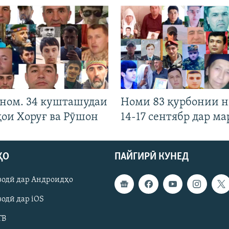
 ном. 34 кушташудаи
Номи 83 қурбонии 
ҳои Хоруғ ва Рӯшон
14-17 сентябр дар ма
ҲО
ПАЙГИРӢ КУНЕД
зодӣ дар Андроидҳо
одӣ дар iOS
ТВ