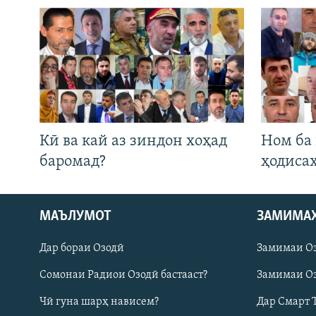
Кӣ ва кай аз зиндон хоҳад
Ном ба
баромад?
ҳодиса
МАЪЛУМОТ
ЗАМИМА
Русский
Дар бораи Озодӣ
Замимаи О
ПАЙГИРӢ КУНЕД
Сомонаи Радиои Озодӣ бастааст?
Замимаи Оз
Чӣ гуна шарҳ нависем?
Дар Смарт 