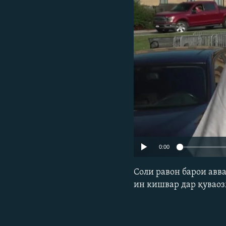
ГУЗОРИШҲОИ РАДИОӢ
0:00
Соли равон барои авв
ин кишвар дар қувао