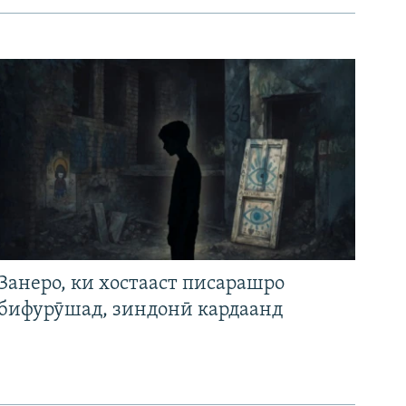
Занеро, ки хостааст писарашро
бифурӯшад, зиндонӣ кардаанд