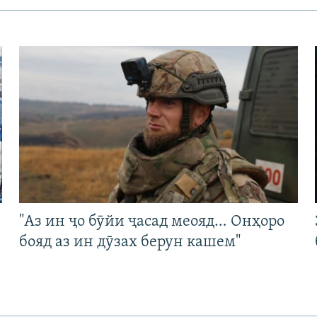
"Аз ин ҷо бӯйи ҷасад меояд… Онҳоро
бояд аз ин дӯзах берун кашем"