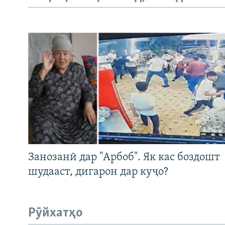
Занозанӣ дар "Арбоб". Як кас боздошт
шудааст, дигарон дар куҷо?
Рӯйхатҳо