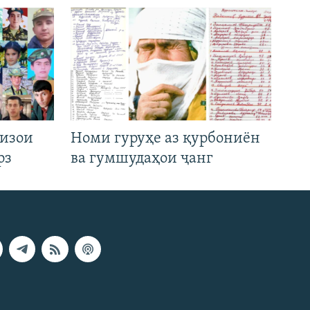
низои
Номи гуруҳе аз қурбониён
рз
ва гумшудаҳои ҷанг