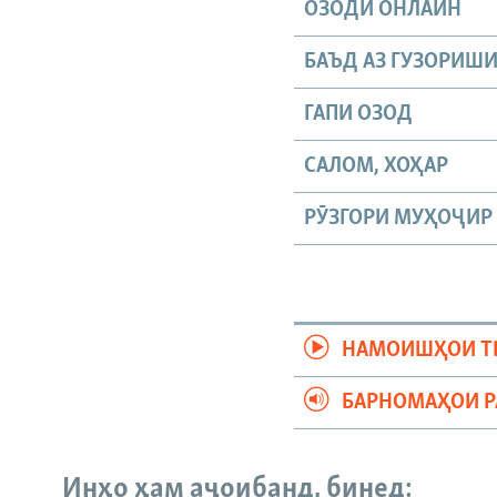
ОЗОДӢ ОНЛАЙН
БАЪД АЗ ГУЗОРИШ
ГАПИ ОЗОД
САЛОМ, ХОҲАР
РӮЗГОРИ МУҲОҶИР
НАМОИШҲОИ Т
БАРНОМАҲОИ 
Инҳо ҳам аҷоибанд, бинед: