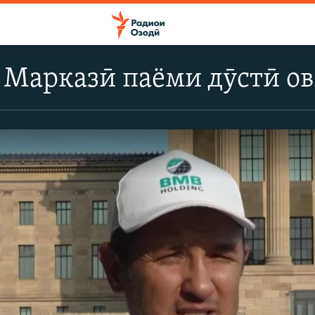
 Марказӣ паёми дӯстӣ о