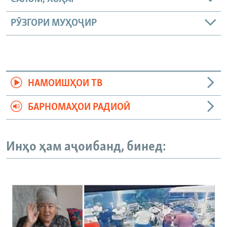
РӮЗГОРИ МУҲОҶИР
НАМОИШҲОИ ТВ
БАРНОМАҲОИ РАДИОӢ
Инҳо ҳам аҷоибанд, бинед: