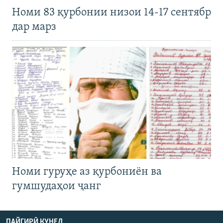
Номи 83 қурбонии низои 14-17 сентябр
дар марз
Номи гуруҳе аз қурбониён ва
гумшудаҳои ҷанг
ПАЙГИРӢ КУНЕД