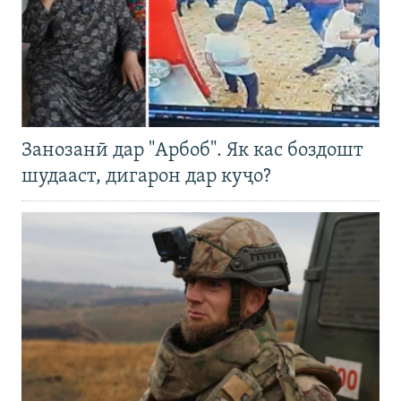
Занозанӣ дар "Арбоб". Як кас боздошт
шудааст, дигарон дар куҷо?