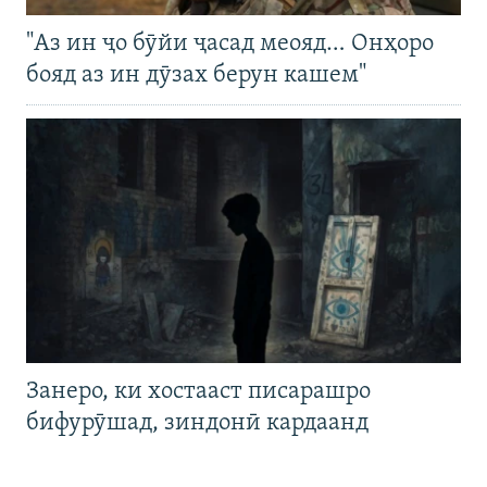
"Аз ин ҷо бӯйи ҷасад меояд… Онҳоро
бояд аз ин дӯзах берун кашем"
Занеро, ки хостааст писарашро
бифурӯшад, зиндонӣ кардаанд