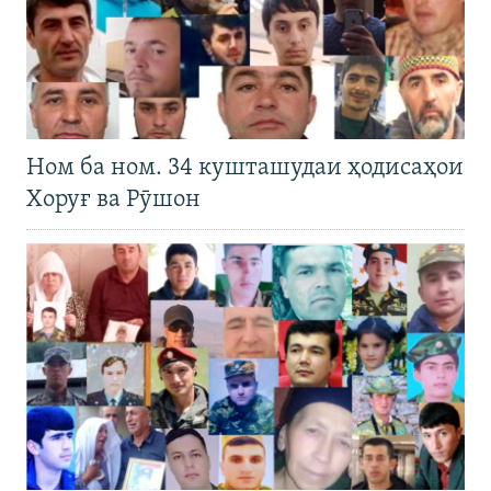
Ном ба ном. 34 кушташудаи ҳодисаҳои
Хоруғ ва Рӯшон