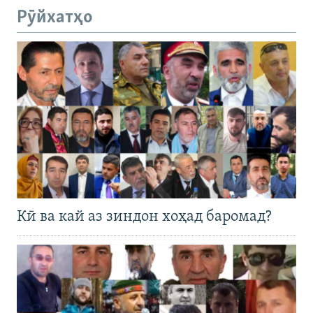
Рӯйхатҳо
Кӣ ва кай аз зиндон хоҳад баромад?