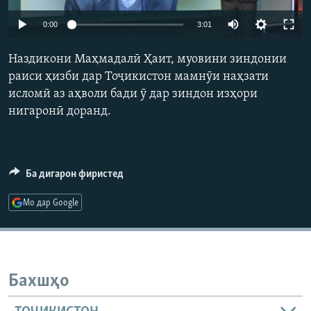
ГУЗОРИШҲОИ РАДИОӢ
Auto
Русский
0:00
3:01
240p
Наздикони Маҳмадалӣ Ҳаит, муовини зиндонии
ПАЙГИРӢ КУНЕД
360p
раиси ҳизби дар Тоҷикистон мамнӯи наҳзати
исломӣ аз аҳволи бади ӯ дар зиндон изҳори
480p
Auto
240p
360p
480p
нигаронӣ доранд.
720p
720p
1080p
1080p
Ҳамаи сомонаҳои RFE/RL
Ба дигарон фиристед
Мо дар Google
Бахшҳо