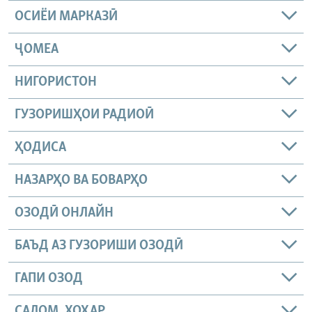
ОСИЁИ МАРКАЗӢ
ҶОМEА
НИГОРИСТОН
ГУЗОРИШҲОИ РАДИОӢ
ҲОДИСА
НАЗАРҲО ВА БОВАРҲО
ОЗОДӢ ОНЛАЙН
БАЪД АЗ ГУЗОРИШИ ОЗОДӢ
ГАПИ ОЗОД
САЛОМ, ХОҲАР