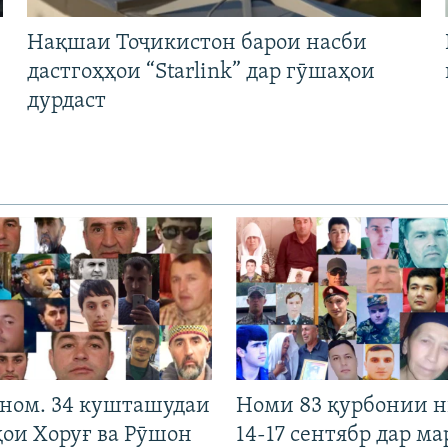
Нақшаи Тоҷикистон барои насби
дастгоҳҳои “Starlink” дар гӯшаҳои
дурдаст
 ном. 34 кушташудаи
Номи 83 қурбонии 
ҳои Хоруғ ва Рӯшон
14-17 сентябр дар ма