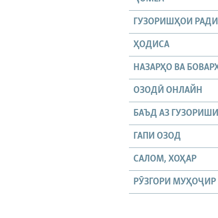
ГУЗОРИШҲОИ РАД
ҲОДИСА
НАЗАРҲО ВА БОВАР
ОЗОДӢ ОНЛАЙН
БАЪД АЗ ГУЗОРИШ
ГАПИ ОЗОД
САЛОМ, ХОҲАР
РӮЗГОРИ МУҲОҶИР