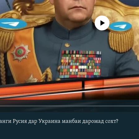
Феълан кор намекунад
ҷанги Русия дар Украина манбаи даромад сохт?