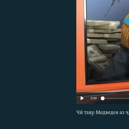
ГУЗОРИШҲОИ РАДИОӢ
0:00
Чӣ тавр Медведев аз 