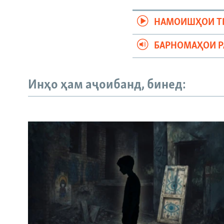
НАМОИШҲОИ Т
БАРНОМАҲОИ 
Инҳо ҳам аҷоибанд, бинед: