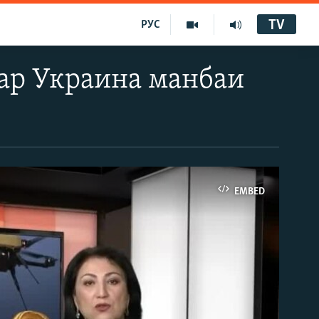
TV
РУС
дар Украина манбаи
EMBED