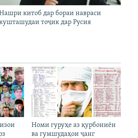
Нашри китоб дар бораи навраси
кушташудаи тоҷик дар Русия
низои
Номи гуруҳе аз қурбониён
рз
ва гумшудаҳои ҷанг