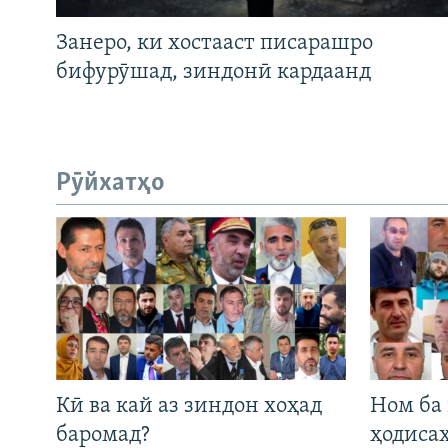
Занеро, ки хостааст писарашро
бифурӯшад, зиндонӣ кардаанд
Рӯйхатҳо
Кӣ ва кай аз зиндон хоҳад
Ном ба
баромад?
ҳодиса