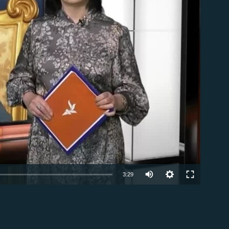
Auto
3:29
240p
EMBED
360p
480p