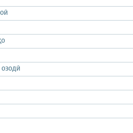
ИОӢ
ҲО
И ОЗОДӢ