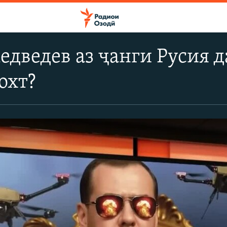
едведев аз ҷанги Русия 
охт?