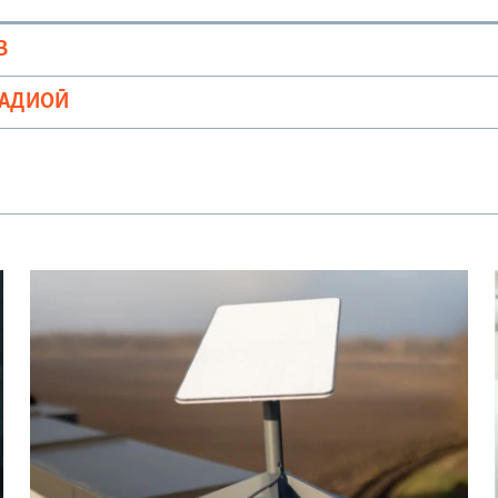
В
РАДИОӢ