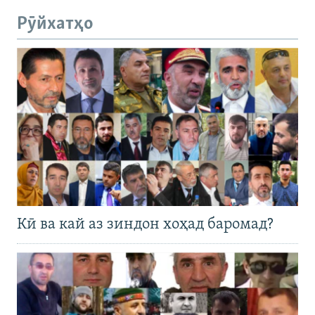
Рӯйхатҳо
Кӣ ва кай аз зиндон хоҳад баромад?