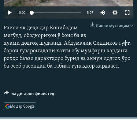
ГУЗОРИШҲОИ РАДИОӢ
Русский
Auto
0:00
5:07
240p
Линки мустақим
ПАЙГИРӢ КУНЕД
Раиси як деҳа дар Конибодом
360p
мегӯяд, ободкориҳои ӯ боис ба як
ҳукми додгоҳ шудаанд. Абдумалик Сиддиқов гуфт,
480p
Auto
240p
360p
480p
барои гузаронидани хатти обу мумфарш кардани
720p
роҳҳо баъзе дарахтҳоро бурид ва акнун додгоҳ ӯро
720p
1080p
1080p
ба осеб расондан ба табиат гунаҳкор кардааст.
Ҳамаи сомонаҳои RFE/RL
Ба дигарон фиристед
Мо дар Google