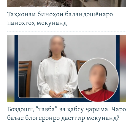
Таҳхонаи биноҳои баландошёнаро
паноҳгоҳ мекунанд
Боздошт, “тавба” ва ҳабсу ҷарима. Чаро
баъзе блогеронро дастгир мекунанд?