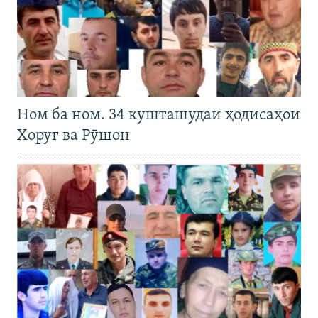
Ном ба ном. 34 кушташудаи ҳодисаҳои
Хоруғ ва Рӯшон