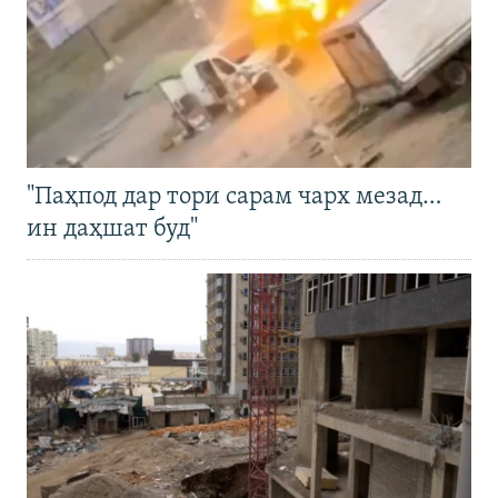
"Паҳпод дар тори сарам чарх мезад…
ин даҳшат буд"