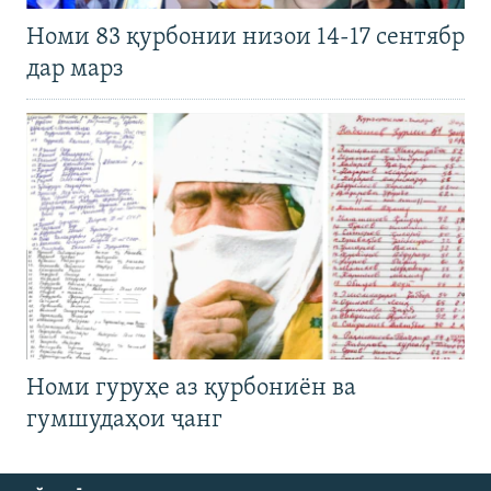
Номи 83 қурбонии низои 14-17 сентябр
дар марз
Номи гуруҳе аз қурбониён ва
гумшудаҳои ҷанг