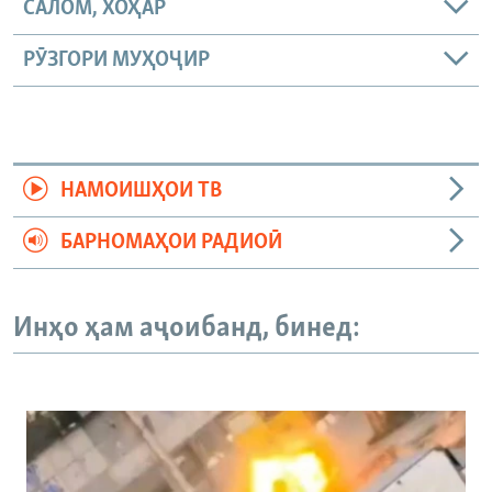
САЛОМ, ХОҲАР
РӮЗГОРИ МУҲОҶИР
НАМОИШҲОИ ТВ
БАРНОМАҲОИ РАДИОӢ
Инҳо ҳам аҷоибанд, бинед: