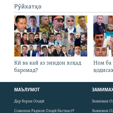
Рӯйхатҳо
Кӣ ва кай аз зиндон хоҳад
Ном ба
баромад?
ҳодиса
Русский
МАЪЛУМОТ
ЗАМИМА
Дар бораи Озодӣ
Замимаи О
ПАЙГИРӢ КУНЕД
Сомонаи Радиои Озодӣ бастааст?
Замимаи Оз