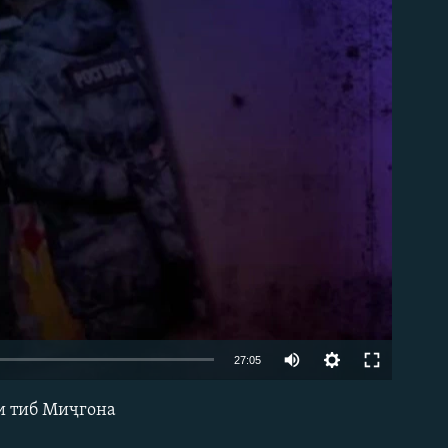
Auto
27:05
240p
и тиб Миҷгона
EMBED
360p