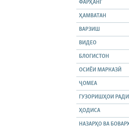
ФАРҲАНГ
ҲАМВАТАН
ВАРЗИШ
ВИДЕО
БЛОГИСТОН
ОСИЁИ МАРКАЗӢ
ҶОМEА
ГУЗОРИШҲОИ РАД
ҲОДИСА
НАЗАРҲО ВА БОВАР