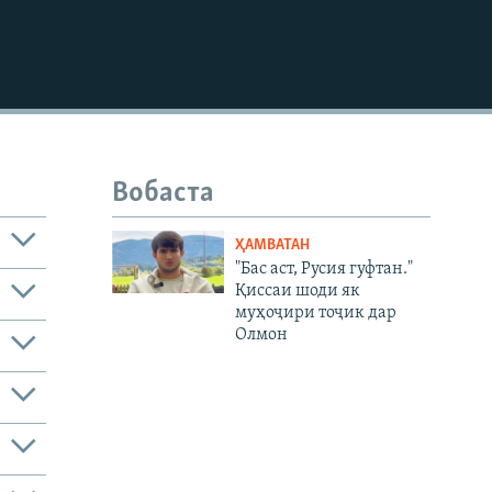
480p
720p
1080p
Вобаста
480p
ҲАМВАТАН
"Бас аст, Русия гуфтан."
Қиссаи шоди як
муҳоҷири тоҷик дар
Олмон