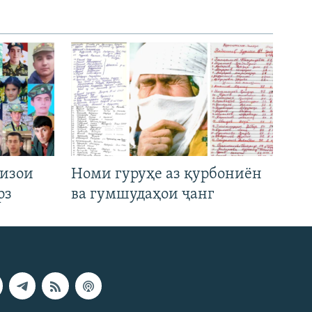
низои
Номи гуруҳе аз қурбониён
рз
ва гумшудаҳои ҷанг