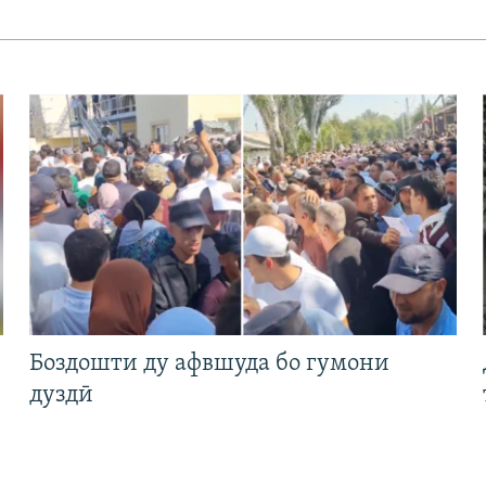
Боздошти ду афвшуда бо гумони
дуздӣ