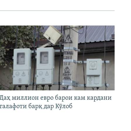
Даҳ миллион евро барои кам кардани
талафоти барқ дар Кӯлоб