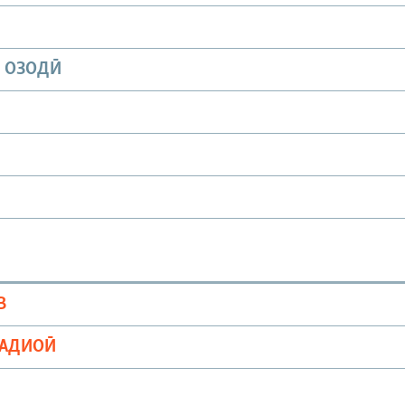
И ОЗОДӢ
В
РАДИОӢ