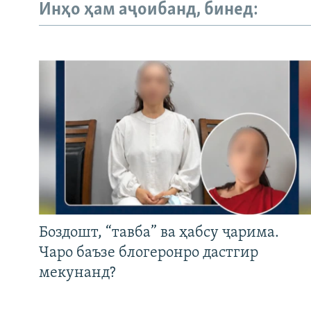
Инҳо ҳам аҷоибанд, бинед:
Боздошт, “тавба” ва ҳабсу ҷарима.
Чаро баъзе блогеронро дастгир
мекунанд?