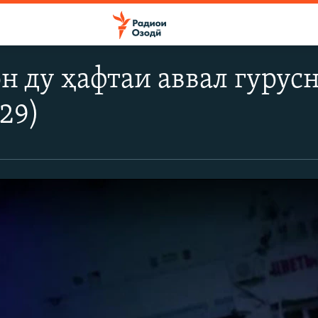
н ду ҳафтаи аввал гурусн
29)