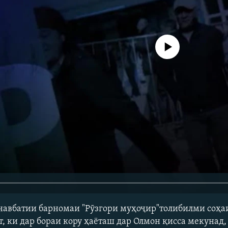
Феълан кор намекунад
авбатии барномаи "Рӯзгори муҳоҷир"толибилми соҳа
т, ки дар бораи кору ҳаёташ дар Олмон қисса мекунад,