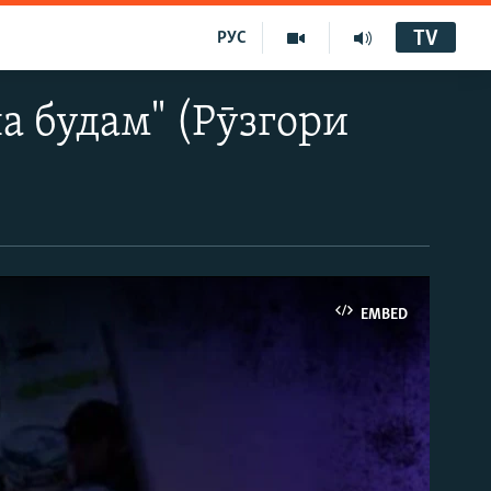
TV
РУС
а будам" (Рӯзгори
EMBED