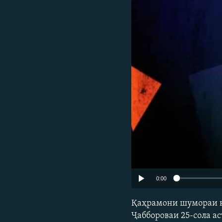
ГУЗОРИШҲОИ РАДИОӢ
0:00
Қаҳрамони шумораи н
Ҷаббороваи 25-сола ас