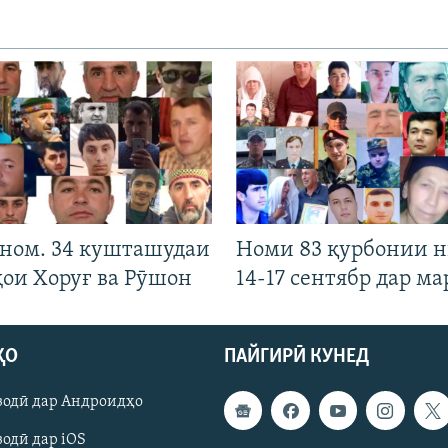
 ном. 34 кушташудаи
Номи 83 қурбонии 
ҳои Хоруғ ва Рӯшон
14-17 сентябр дар ма
ҲО
ПАЙГИРӢ КУНЕД
зодӣ дар Андроидҳо
одӣ дар iOS