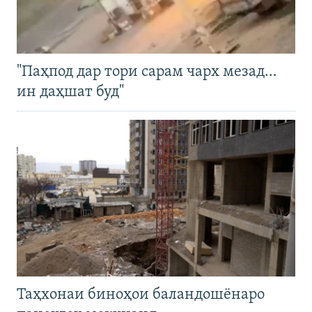
"Паҳпод дар тори сарам чарх мезад…
ин даҳшат буд"
Таҳхонаи биноҳои баландошёнаро