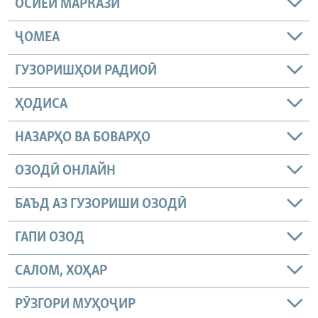
ОСИЁИ МАРКАЗӢ
ҶОМEА
ГУЗОРИШҲОИ РАДИОӢ
ҲОДИСА
НАЗАРҲО ВА БОВАРҲО
ОЗОДӢ ОНЛАЙН
БАЪД АЗ ГУЗОРИШИ ОЗОДӢ
ГАПИ ОЗОД
САЛОМ, ХОҲАР
РӮЗГОРИ МУҲОҶИР