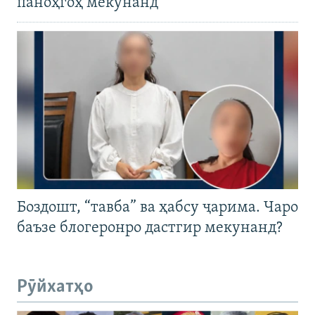
паноҳгоҳ мекунанд
Боздошт, “тавба” ва ҳабсу ҷарима. Чаро
баъзе блогеронро дастгир мекунанд?
Рӯйхатҳо