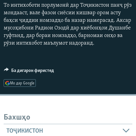
То интихоботи порлумонӣ дар Тоҷикистон панҷ рӯз
ГУЗОРИШҲОИ РАДИОӢ
Русский
360p
мондааст, вале фазои сиёсии кишвар ором асту
баҳси ҷиддии номзадҳо ба назар намерасад. Аксар
480p
Auto
240p
360p
480p
ПАЙГИРӢ КУНЕД
мусоҳибони Радиои Озодӣ дар хиёбонҳои Душанбе
720p
гуфтанд, дар бораи номзадҳо, барномаи онҳо ва
720p
1080p
1080p
рӯзи интихобот маълумот надоранд.
Ҳамаи сомонаҳои RFE/RL
Ба дигарон фиристед
Мо дар Google
Бахшҳо
ТОҶИКИСТОН