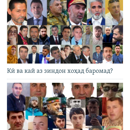
Кӣ ва кай аз зиндон хоҳад баромад?