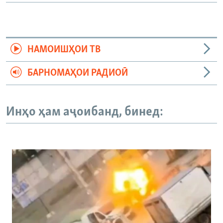
НАМОИШҲОИ ТВ
БАРНОМАҲОИ РАДИОӢ
Инҳо ҳам аҷоибанд, бинед: