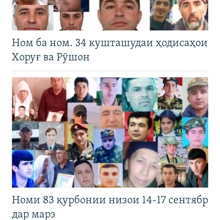
Ном ба ном. 34 кушташудаи ҳодисаҳои
Хоруғ ва Рӯшон
Номи 83 қурбонии низои 14-17 сентябр
дар марз