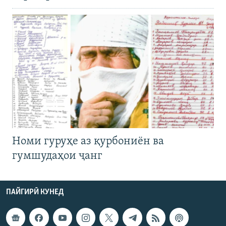
Номи гуруҳе аз қурбониён ва
гумшудаҳои ҷанг
ПАЙГИРӢ КУНЕД