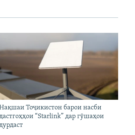
Нақшаи Тоҷикистон барои насби
дастгоҳҳои “Starlink” дар гӯшаҳои
дурдаст