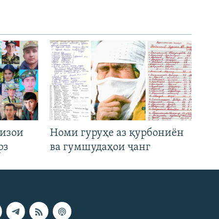
низои
Номи гуруҳе аз қурбониён
рз
ва гумшудаҳои ҷанг