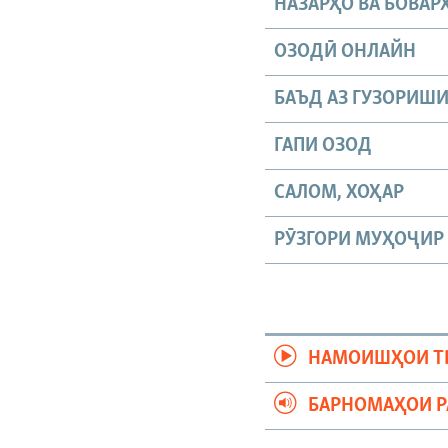
НАЗАРҲО ВА БОВАР
ОЗОДӢ ОНЛАЙН
БАЪД АЗ ГУЗОРИШ
ГАПИ ОЗОД
САЛОМ, ХОҲАР
РӮЗГОРИ МУҲОҶИР
НАМОИШҲОИ Т
БАРНОМАҲОИ 