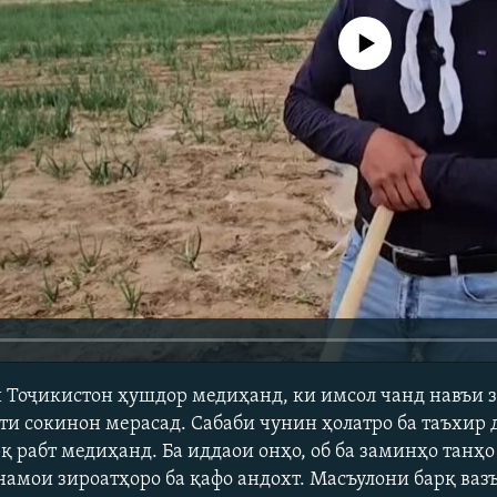
Феълан кор намекунад
Тоҷикистон ҳушдор медиҳанд, ки имсол чанд навъи з
сти сокинон мерасад. Сабаби чунин ҳолатро ба таъхир
қ рабт медиҳанд. Ба иддаои онҳо, об ба заминҳо танҳ
намои зироатҳоро ба қафо андохт. Масъулони барқ ва