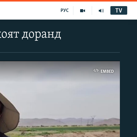
TV
РУС
коят доранд
EMBED