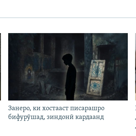
Занеро, ки хостааст писарашро
бифурӯшад, зиндонӣ кардаанд