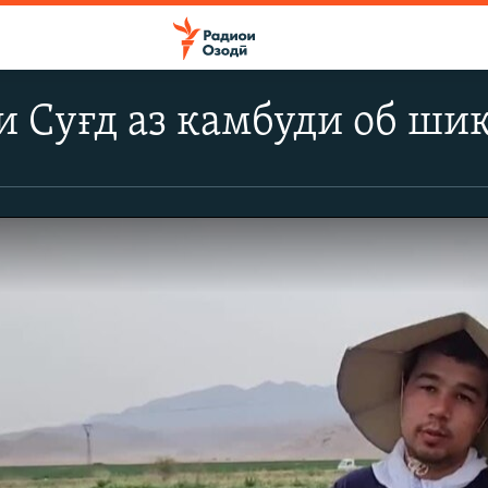
 Суғд аз камбуди об ши