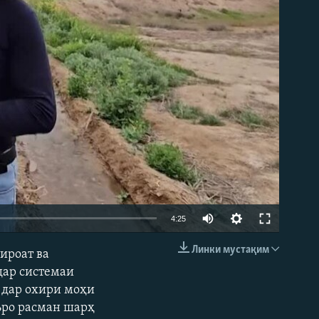
Auto
4:25
240p
Линки мустақим
ироат ва
EMBED
360p
 дар системаи
о дар охири моҳи
480p
зъро расман шарҳ
720p