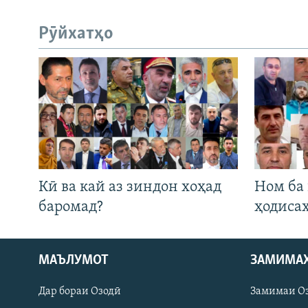
Рӯйхатҳо
Кӣ ва кай аз зиндон хоҳад
Ном ба
баромад?
ҳодиса
Русский
МАЪЛУМОТ
ЗАМИМА
Дар бораи Озодӣ
Замимаи О
ПАЙГИРӢ КУНЕД