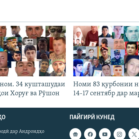
 ном. 34 кушташудаи
Номи 83 қурбонии 
ҳои Хоруғ ва Рӯшон
14-17 сентябр дар ма
ҲО
ПАЙГИРӢ КУНЕД
зодӣ дар Андроидҳо