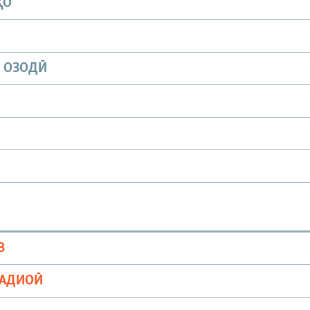
ҲО
И ОЗОДӢ
В
РАДИОӢ