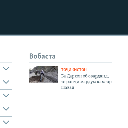
480p
Вобаста
ТОҶИКИСТОН
Ба Дархон об оварданд,
то ранҷи мардум камтар
шавад