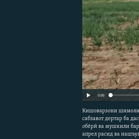
ГУЗОРИШҲОИ РАДИОӢ
0:00
Кишоварзони шимоли 
сабзавот дертар ба да
обёрӣ ва мушкили бар
апрел расид ва нашъу