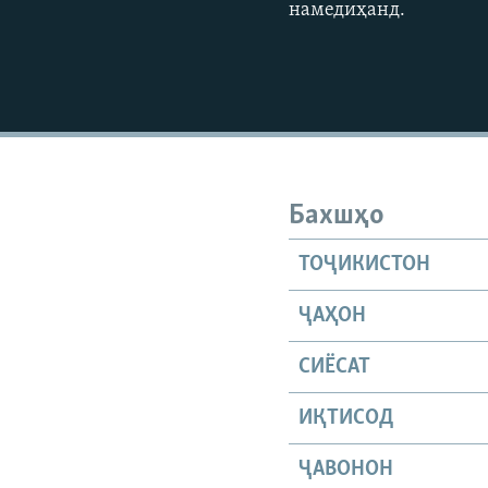
намедиҳанд.
Бахшҳо
ТОҶИКИСТОН
ҶАҲОН
СИЁСАТ
ИҚТИСОД
ҶАВОНОН