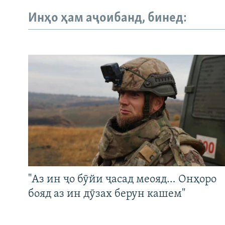
Инҳо ҳам аҷоибанд, бинед:
"Аз ин ҷо бӯйи ҷасад меояд… Онҳоро
бояд аз ин дӯзах берун кашем"