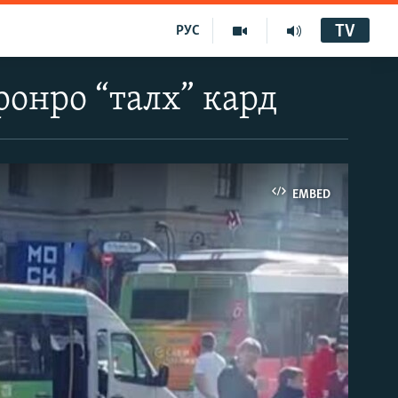
TV
РУС
онро “талх” кард
EMBED