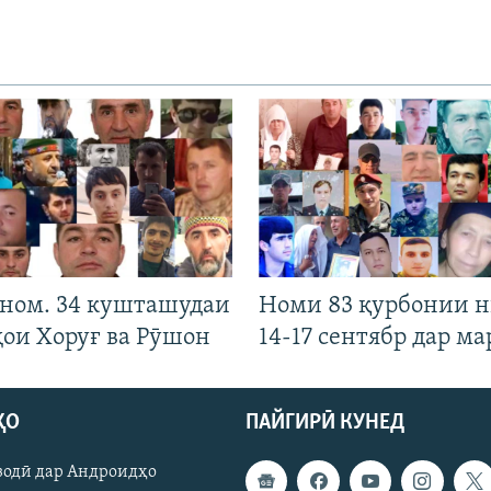
 ном. 34 кушташудаи
Номи 83 қурбонии 
ҳои Хоруғ ва Рӯшон
14-17 сентябр дар ма
ҲО
ПАЙГИРӢ КУНЕД
зодӣ дар Андроидҳо