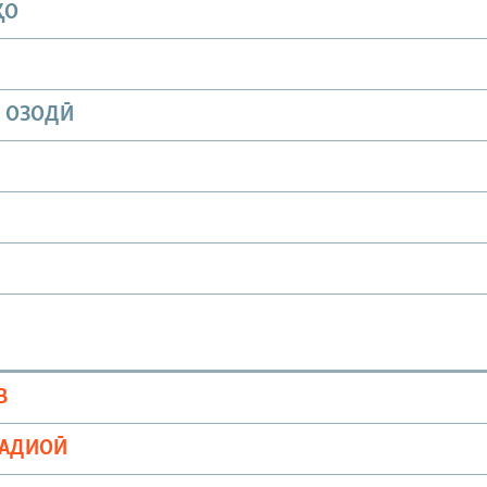
ҲО
И ОЗОДӢ
В
РАДИОӢ