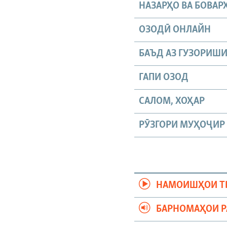
НАЗАРҲО ВА БОВАР
ОЗОДӢ ОНЛАЙН
БАЪД АЗ ГУЗОРИШ
ГАПИ ОЗОД
САЛОМ, ХОҲАР
РӮЗГОРИ МУҲОҶИР
НАМОИШҲОИ Т
БАРНОМАҲОИ 