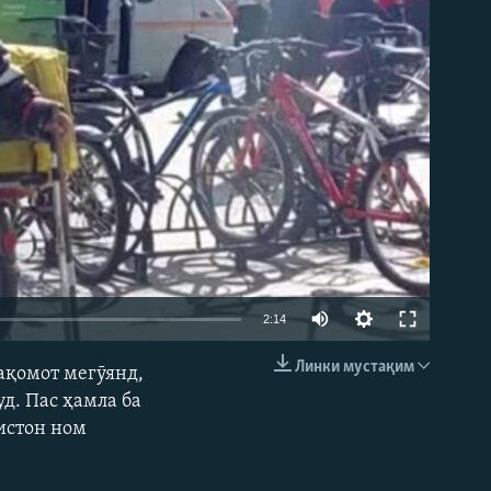
Auto
2:14
240p
Линки мустақим
ақомот мегӯянд,
EMBED
360p
д. Пас ҳамла ба
истон ном
480p
720p