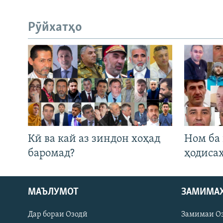
Рӯйхатҳо
Кӣ ва кай аз зиндон хоҳад
Ном ба
баромад?
ҳодиса
МАЪЛУМОТ
ЗАМИМА
Русский
Дар бораи Озодӣ
Замимаи О
ПАЙГИРӢ КУНЕД