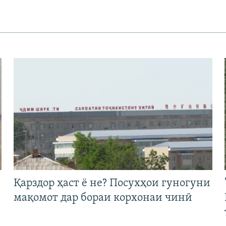
Қарздор ҳаст ё не? Посухҳои гуногуни
мақомот дар бораи корхонаи чинӣ