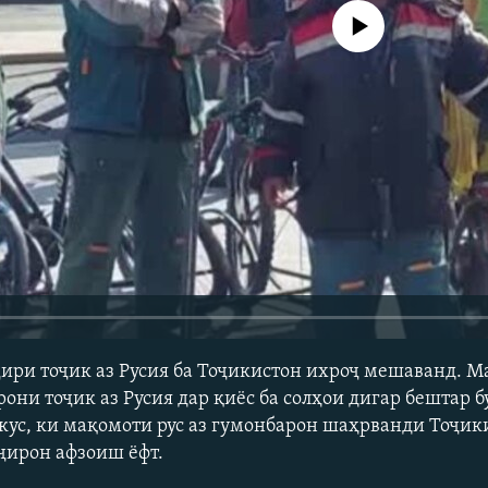
Феълан кор намекунад
ири тоҷик аз Русия ба Тоҷикистон ихроҷ мешаванд. М
ни тоҷик аз Русия дар қиёс ба солҳои дигар бештар бу
кус, ки мақомоти рус аз гумонбарон шаҳрванди Тоҷик
ҷирон афзоиш ёфт.