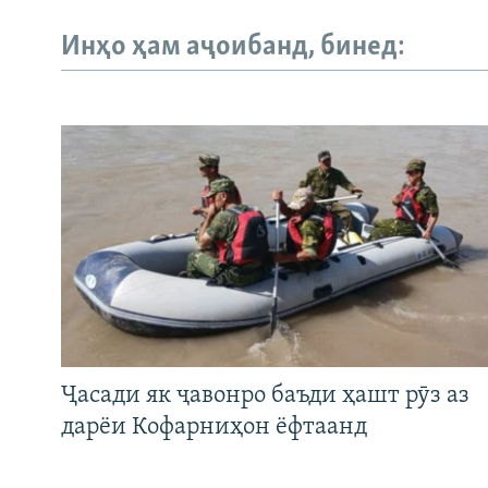
Инҳо ҳам аҷоибанд, бинед:
Ҷасади як ҷавонро баъди ҳашт рӯз аз
дарёи Кофарниҳон ёфтаанд