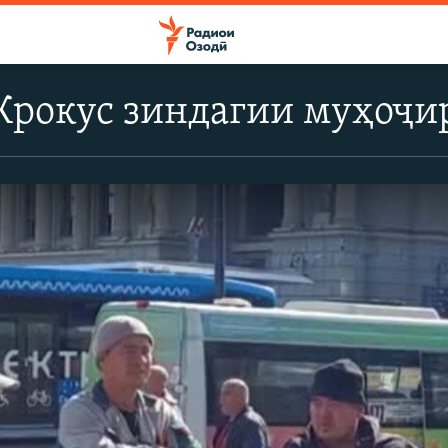
Крокус зиндагии муҳоҷир