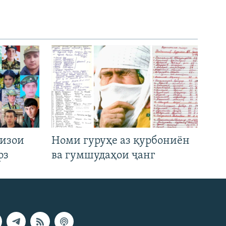
низои
Номи гуруҳе аз қурбониён
рз
ва гумшудаҳои ҷанг