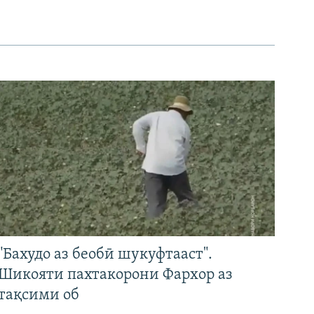
"Бахудо аз беобӣ шукуфтааст".
Шикояти пахтакорони Фархор аз
тақсими об