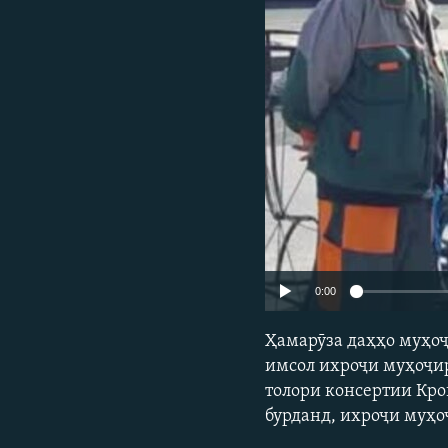
ГУЗОРИШҲОИ РАДИОӢ
0:00
Ҳамарӯза даҳҳо муҳоҷ
имсол ихроҷи муҳоҷиро
толори консертии Кро
бурданд, ихроҷи муҳо