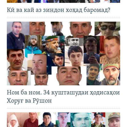
Кӣ ва кай аз зиндон хоҳад баромад?
Ном ба ном. 34 кушташудаи ҳодисаҳои
Хоруғ ва Рӯшон