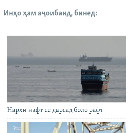
Инҳо ҳам аҷоибанд, бинед:
Нархи нафт се дарсад боло рафт