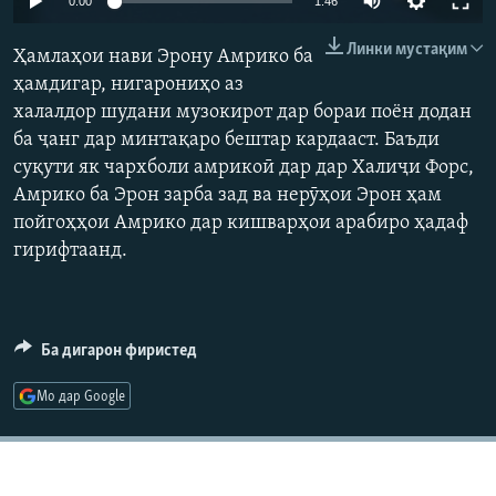
0:00
1:46
ГУЗОРИШҲОИ РАДИОӢ
240p
Русский
Линки мустақим
Ҳамлаҳои нави Эрону Амрико ба
360p
ҳамдигар, нигарониҳо аз
ПАЙГИРӢ КУНЕД
халалдор шудани музокирот дар бораи поён додан
480p
Auto
240p
360p
480p
ба ҷанг дар минтақаро бештар кардааст. Баъди
720p
суқути як чархболи амрикоӣ дар дар Халиҷи Форс,
720p
1080p
1080p
Амрико ба Эрон зарба зад ва нерӯҳои Эрон ҳам
пойгоҳҳои Амрико дар кишварҳои арабиро ҳадаф
Ҳамаи сомонаҳои RFE/RL
гирифтаанд.
Ба дигарон фиристед
Мо дар Google