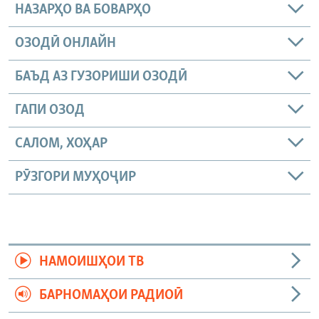
НАЗАРҲО ВА БОВАРҲО
ОЗОДӢ ОНЛАЙН
БАЪД АЗ ГУЗОРИШИ ОЗОДӢ
ГАПИ ОЗОД
САЛОМ, ХОҲАР
РӮЗГОРИ МУҲОҶИР
НАМОИШҲОИ ТВ
БАРНОМАҲОИ РАДИОӢ