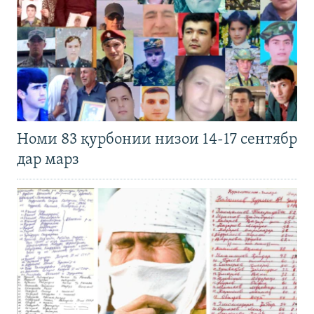
Номи 83 қурбонии низои 14-17 сентябр
дар марз