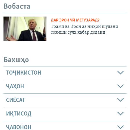
Вобаста
ДАР ЭРОН ЧӢ МЕГУЗАРАД?
Трамп ва Эрон аз ниҳоӣ шудани
созиши сулҳ хабар доданд
Бахшҳо
ТОҶИКИСТОН
ҶАҲОН
СИЁСАТ
ИҚТИСОД
ҶАВОНОН