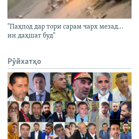
"Паҳпод дар тори сарам чарх мезад…
ин даҳшат буд"
Рӯйхатҳо