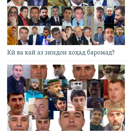
Кӣ ва кай аз зиндон хоҳад баромад?