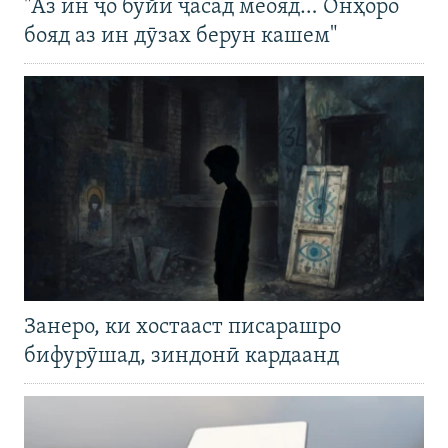
"Аз ин ҷо бӯйи ҷасад меояд… Онҳоро
бояд аз ин дӯзах берун кашем"
Занеро, ки хостааст писарашро
бифурӯшад, зиндонӣ кардаанд