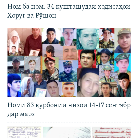
Ном ба ном. 34 кушташудаи ҳодисаҳои
Хоруғ ва Рӯшон
Номи 83 қурбонии низои 14-17 сентябр
дар марз