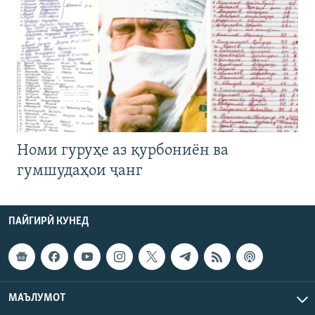
Номи гуруҳе аз қурбониён ва
гумшудаҳои ҷанг
ПАЙГИРӢ КУНЕД
МАЪЛУМОТ