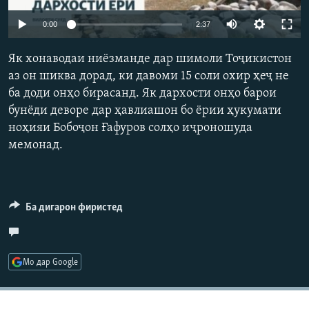
ГУЗОРИШҲОИ РАДИОӢ
Auto
Русский
0:00
2:37
240p
Як хонаводаи ниёзманде дар шимоли Тоҷикистон
ПАЙГИРӢ КУНЕД
360p
аз он шиква дорад, ки давоми 15 соли охир ҳеҷ не
ба доди онҳо бирасанд. Як дархости онҳо барои
480p
Auto
240p
360p
480p
бунёди деворе дар ҳавлиашон бо ёрии ҳукумати
720p
ноҳияи Бобоҷон Ғафуров солҳо иҷроношуда
720p
1080p
1080p
мемонад.
Ҳамаи сомонаҳои RFE/RL
Ба дигарон фиристед
Мо дар Google