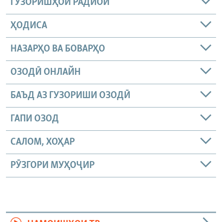
ГУЗОРИШҲОИ РАДИОӢ
ҲОДИСА
НАЗАРҲО ВА БОВАРҲО
ОЗОДӢ ОНЛАЙН
БАЪД АЗ ГУЗОРИШИ ОЗОДӢ
ГАПИ ОЗОД
САЛОМ, ХОҲАР
РӮЗГОРИ МУҲОҶИР