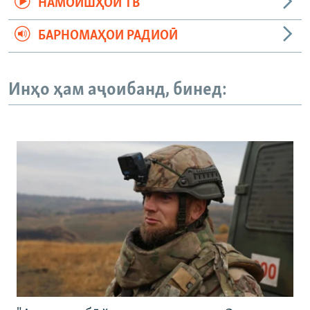
НАМОИШҲОИ ТВ
БАРНОМАҲОИ РАДИОӢ
Инҳо ҳам аҷоибанд, бинед: