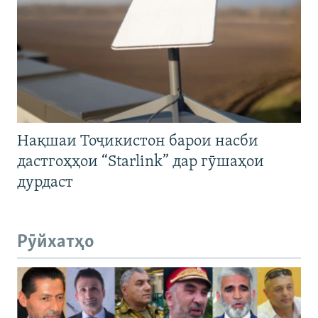
Нақшаи Тоҷикистон барои насби
дастгоҳҳои “Starlink” дар гӯшаҳои
дурдаст
Рӯйхатҳо