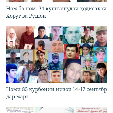
Ном ба ном. 34 кушташудаи ҳодисаҳои
Хоруғ ва Рӯшон
Номи 83 қурбонии низои 14-17 сентябр
дар марз