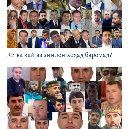
Кӣ ва кай аз зиндон хоҳад баромад?