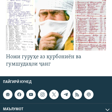
Номи гуруҳе аз қурбониён ва
гумшудаҳои ҷанг
ПАЙГИРӢ КУНЕД
МАЪЛУМОТ