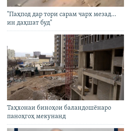
"Паҳпод дар тори сарам чарх мезад…
ин даҳшат буд"
Таҳхонаи биноҳои баландошёнаро
паноҳгоҳ мекунанд