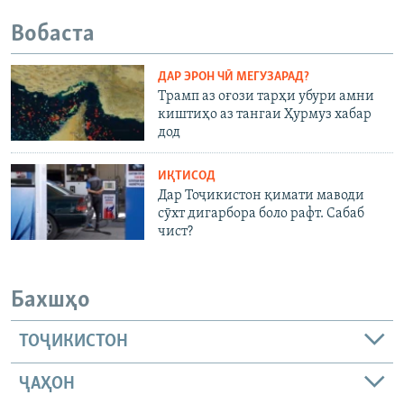
Вобаста
ДАР ЭРОН ЧӢ МЕГУЗАРАД?
Трамп аз оғози тарҳи убури амни
киштиҳо аз тангаи Ҳурмуз хабар
дод
ИҚТИСОД
Дар Тоҷикистон қимати маводи
сӯхт дигарбора боло рафт. Сабаб
чист?
Бахшҳо
ТОҶИКИСТОН
ҶАҲОН