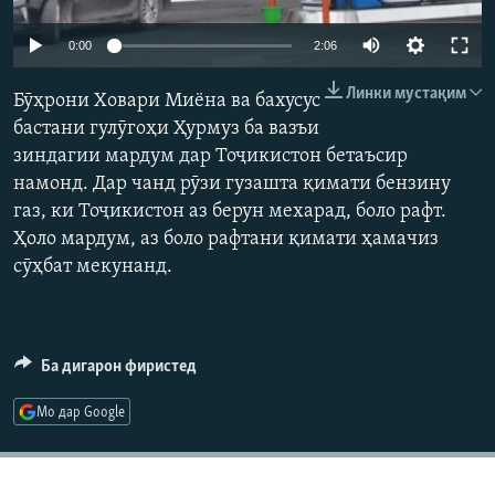
ГУЗОРИШҲОИ РАДИОӢ
Русский
Auto
0:00
2:06
240p
Линки мустақим
ПАЙГИРӢ КУНЕД
Бӯҳрони Ховари Миёна ва бахусус
360p
бастани гулӯгоҳи Ҳурмуз ба вазъи
зиндагии мардум дар Тоҷикистон бетаъсир
480p
Auto
240p
360p
480p
намонд. Дар чанд рӯзи гузашта қимати бензину
720p
газ, ки Тоҷикистон аз берун мехарад, боло рафт.
720p
1080p
1080p
Ҳоло мардум, аз боло рафтани қимати ҳамачиз
Ҳамаи сомонаҳои RFE/RL
сӯҳбат мекунанд.
Ба дигарон фиристед
Мо дар Google