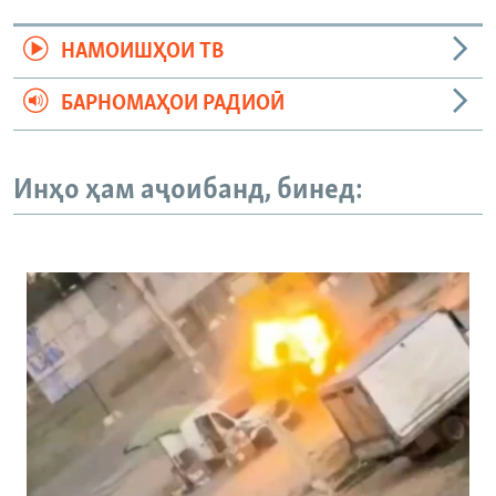
НАМОИШҲОИ ТВ
БАРНОМАҲОИ РАДИОӢ
Инҳо ҳам аҷоибанд, бинед: