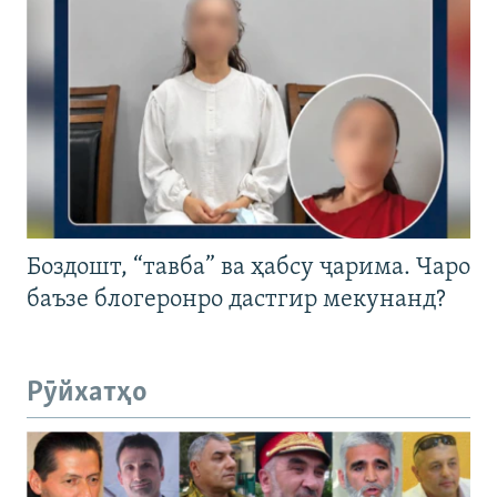
Боздошт, “тавба” ва ҳабсу ҷарима. Чаро
баъзе блогеронро дастгир мекунанд?
Рӯйхатҳо