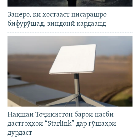
Занеро, ки хостааст писарашро
бифурӯшад, зиндонӣ кардаанд
Нақшаи Тоҷикистон барои насби
дастгоҳҳои “Starlink” дар гӯшаҳои
дурдаст