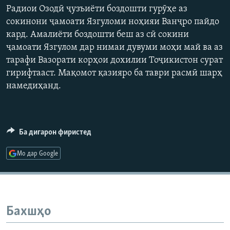
Радиои Озодӣ ҷузъиёти боздошти гурӯҳе аз
ГУЗОРИШҲОИ РАДИОӢ
Русский
360p
сокинони ҷамоати Язгуломи ноҳияи Ванҷро пайдо
кард. Амалиёти боздошти беш аз сӣ сокини
480p
Auto
240p
360p
480p
ПАЙГИРӢ КУНЕД
ҷамоати Язгулом дар нимаи дувуми моҳи май ва аз
720p
тарафи Вазорати корҳои дохилии Тоҷикистон сурат
720p
1080p
1080p
гирифтааст. Мақомот қазияро ба таври расмӣ шарҳ
намедиҳанд.
Ҳамаи сомонаҳои RFE/RL
Ба дигарон фиристед
Мо дар Google
Бахшҳо