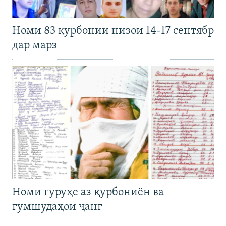
Номи 83 қурбонии низои 14-17 сентябр
дар марз
Номи гуруҳе аз қурбониён ва
гумшудаҳои ҷанг