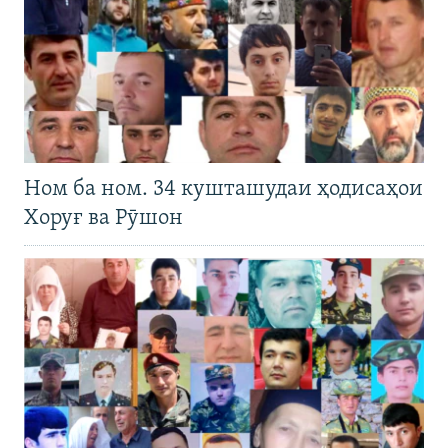
Ном ба ном. 34 кушташудаи ҳодисаҳои
Хоруғ ва Рӯшон