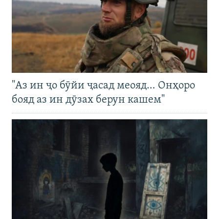
"Аз ин ҷо бӯйи ҷасад меояд… Онҳоро
бояд аз ин дӯзах берун кашем"