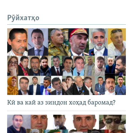
Рӯйхатҳо
Кӣ ва кай аз зиндон хоҳад баромад?