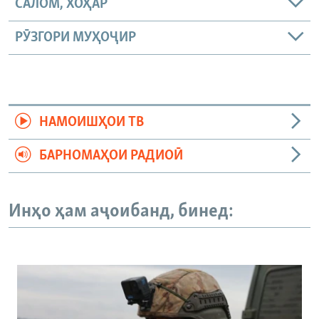
САЛОМ, ХОҲАР
РӮЗГОРИ МУҲОҶИР
НАМОИШҲОИ ТВ
БАРНОМАҲОИ РАДИОӢ
Инҳо ҳам аҷоибанд, бинед: