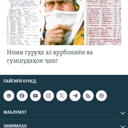
Номи гуруҳе аз қурбониён ва
гумшудаҳои ҷанг
ПАЙГИРӢ КУНЕД
МАЪЛУМОТ
ЗАМИМАҲО