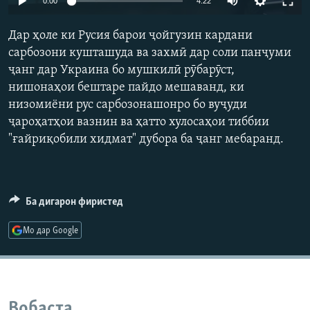
0:00
4:22
ГУЗОРИШҲОИ РАДИОӢ
240p
Русский
Дар ҳоле ки Русия барои ҷойгузин кардани
360p
сарбозони кушташуда ва захмӣ дар соли панҷуми
ПАЙГИРӢ КУНЕД
ҷанг дар Украина бо мушкилӣ рӯбарӯст,
480p
Auto
240p
360p
480p
нишонаҳои бештаре пайдо мешаванд, ки
720p
низомиёни рус сарбозонашонро бо вуҷуди
720p
1080p
1080p
ҷароҳатҳои вазнин ва ҳатто хулосаҳои тиббии
"ғайриқобили хидмат" дубора ба ҷанг мебаранд.
Ҳамаи сомонаҳои RFE/RL
Ба дигарон фиристед
Мо дар Google
Вобаста