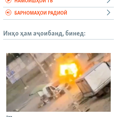
НАМОИШҲОИ ТВ
БАРНОМАҲОИ РАДИОӢ
Инҳо ҳам аҷоибанд, бинед: