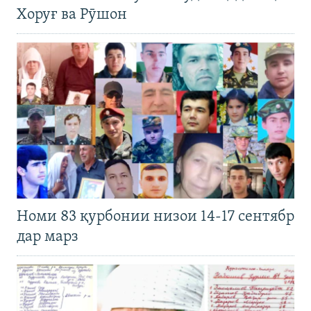
Хоруғ ва Рӯшон
Номи 83 қурбонии низои 14-17 сентябр
дар марз