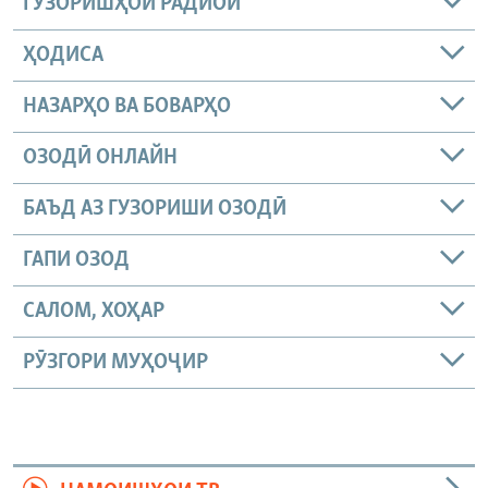
ГУЗОРИШҲОИ РАДИОӢ
ҲОДИСА
НАЗАРҲО ВА БОВАРҲО
ОЗОДӢ ОНЛАЙН
БАЪД АЗ ГУЗОРИШИ ОЗОДӢ
ГАПИ ОЗОД
САЛОМ, ХОҲАР
РӮЗГОРИ МУҲОҶИР