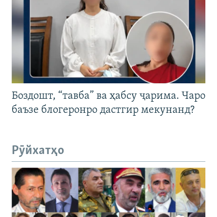
Боздошт, “тавба” ва ҳабсу ҷарима. Чаро
баъзе блогеронро дастгир мекунанд?
Рӯйхатҳо