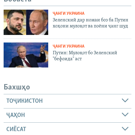
ҶАНГИ УКРАИНА
Зеленский дар номаи боз ба Путин
хоҳони мулоқот ва поёни ҷанг шуд
ҶАНГИ УКРАИНА
Путин: Мулоқот бо Зеленский
"бефоида" аст
Бахшҳо
ТОҶИКИСТОН
ҶАҲОН
СИЁСАТ