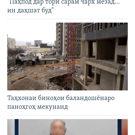
"Паҳпод дар тори сарам чарх мезад…
ин даҳшат буд"
Таҳхонаи биноҳои баландошёнаро
паноҳгоҳ мекунанд