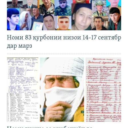
Номи 83 қурбонии низои 14-17 сентябр
дар марз