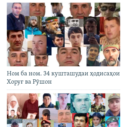
Ном ба ном. 34 кушташудаи ҳодисаҳои
Хоруғ ва Рӯшон