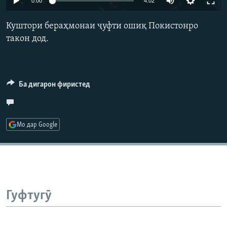
0:00
4:02
ГУЗОРИШҲОИ РАДИОӢ
240p
Русский
Куштори бераҳмонаи ҷуфти ошиқ Покистонро
360p
такон дод.
ПАЙГИРӢ КУНЕД
480p
Auto
240p
360p
480p
720p
720p
1080p
Ба дигарон фиристед
1080p
Ҳамаи сомонаҳои RFE/RL
Мо дар Google
Гуфтугӯ