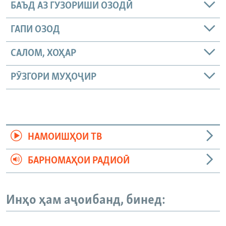
БАЪД АЗ ГУЗОРИШИ ОЗОДӢ
ГАПИ ОЗОД
САЛОМ, ХОҲАР
РӮЗГОРИ МУҲОҶИР
НАМОИШҲОИ ТВ
БАРНОМАҲОИ РАДИОӢ
Инҳо ҳам аҷоибанд, бинед: