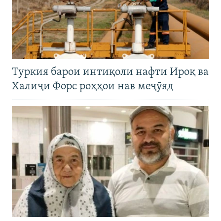
Туркия барои интиқоли нафти Ироқ ва
Халиҷи Форс роҳҳои нав меҷӯяд