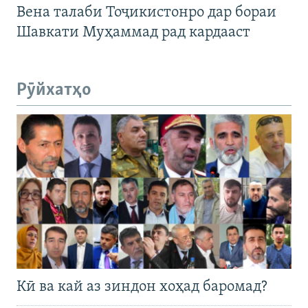
Вена талаби Тоҷикистонро дар бораи
Шавкати Муҳаммад рад кардааст
Рӯйхатҳо
Кӣ ва кай аз зиндон хоҳад баромад?