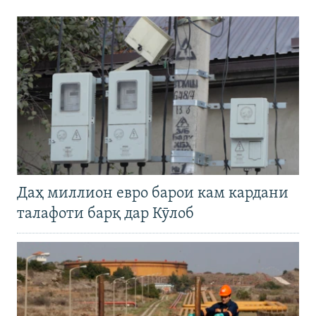
Даҳ миллион евро барои кам кардани
талафоти барқ дар Кӯлоб