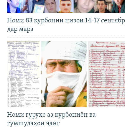
Номи 83 қурбонии низои 14-17 сентябр
дар марз
Номи гуруҳе аз қурбониён ва
гумшудаҳои ҷанг