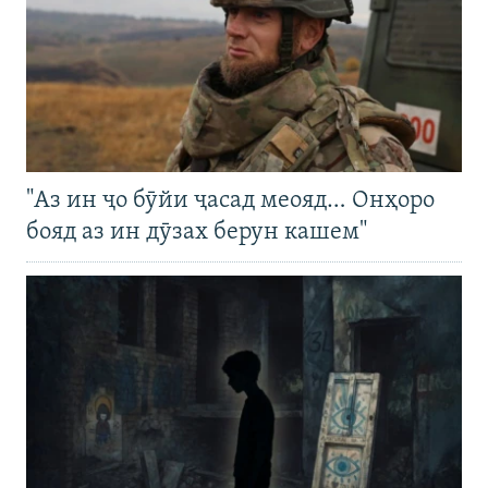
"Аз ин ҷо бӯйи ҷасад меояд… Онҳоро
бояд аз ин дӯзах берун кашем"