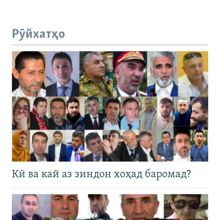
Рӯйхатҳо
Кӣ ва кай аз зиндон хоҳад баромад?