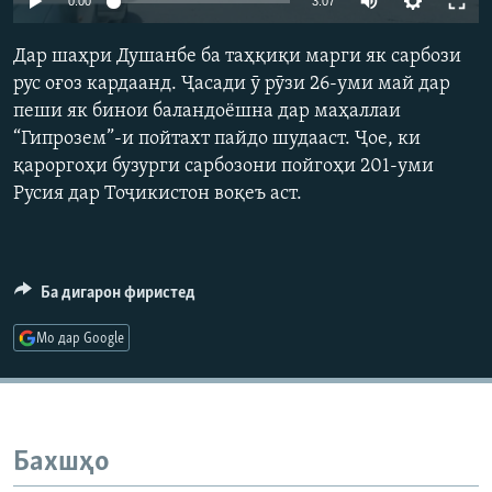
0:00
3:07
ГУЗОРИШҲОИ РАДИОӢ
240p
Русский
Дар шаҳри Душанбе ба таҳқиқи марги як сарбози
360p
рус оғоз кардаанд. Ҷасади ӯ рӯзи 26-уми май дар
ПАЙГИРӢ КУНЕД
пеши як бинои баландоёшна дар маҳаллаи
480p
Auto
240p
360p
480p
“Гипрозем”-и пойтахт пайдо шудааст. Ҷое, ки
720p
қароргоҳи бузурги сарбозони пойгоҳи 201-уми
720p
1080p
1080p
Русия дар Тоҷикистон воқеъ аст.
Ҳамаи сомонаҳои RFE/RL
Ба дигарон фиристед
Мо дар Google
Бахшҳо