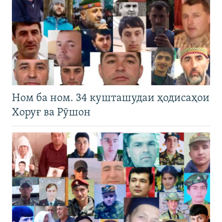
Ном ба ном. 34 кушташудаи ҳодисаҳои
Хоруғ ва Рӯшон