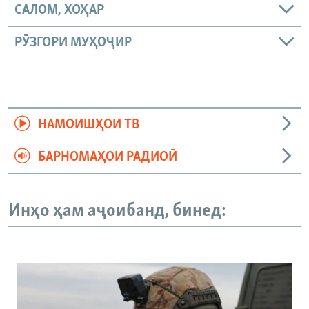
САЛОМ, ХОҲАР
РӮЗГОРИ МУҲОҶИР
НАМОИШҲОИ ТВ
БАРНОМАҲОИ РАДИОӢ
Инҳо ҳам аҷоибанд, бинед: