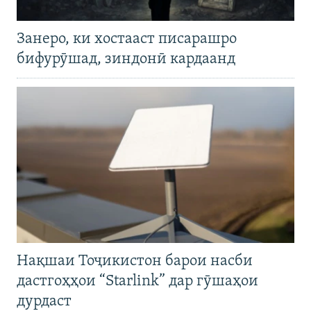
Занеро, ки хостааст писарашро
бифурӯшад, зиндонӣ кардаанд
Нақшаи Тоҷикистон барои насби
дастгоҳҳои “Starlink” дар гӯшаҳои
дурдаст